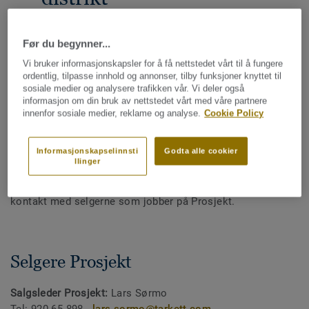
DEL
Før du begynner...
Vi bruker informasjonskapsler for å få nettstedet vårt til å fungere
ordentlig, tilpasse innhold og annonser, tilby funksjoner knyttet til
Her er en oversikt over våre selgere:
sosiale medier og analysere trafikken vår. Vi deler også
informasjon om din bruk av nettstedet vårt med våre partnere
innenfor sosiale medier, reklame og analyse.
Cookie Policy
Tarkett har salgsrepresentanter over hele landet, så vi er
lett tilgjengelig for deg. Ta kontakt med selgeren i ditt fylke
Informasjonskapselinnsti
Godta alle cookier
om det gjelder varer i butikk eller til et prosjekt.
llinger
Jobber du som arkitekt eller interiørarkitekt ber vi deg ta
kontakt med selgerne som jobber på Prosjekt.
Selgere Prosjekt
Salgsleder Prosjekt:
Lars Sørmo