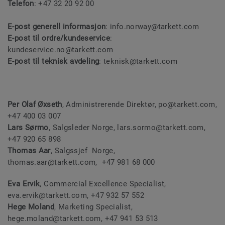
Telefon
: +47 32 20 92 00
E-post generell informasjon
: info.norway@tarkett.com
E-post til ordre/kundeservice
:
kundeservice.no@tarkett.com
E-post til teknisk avdeling
: teknisk@tarkett.com
Per Olaf Øxseth
, Administrerende Direktør, po@tarkett.com,
+47 400 03 007
Lars Sørmo
, Salgsleder Norge, lars.sormo@tarkett.com,
+47 920 65 898
Thomas Aar
, Salgssjef Norge,
thomas.aar@tarkett.com, +47 981 68 000
Eva Ervik
, Commercial Excellence Specialist,
eva.ervik@tarkett.com, +47 932 57 552
Hege Moland
, Marketing Specialist,
hege.moland@tarkett.com, +47 941 53 513