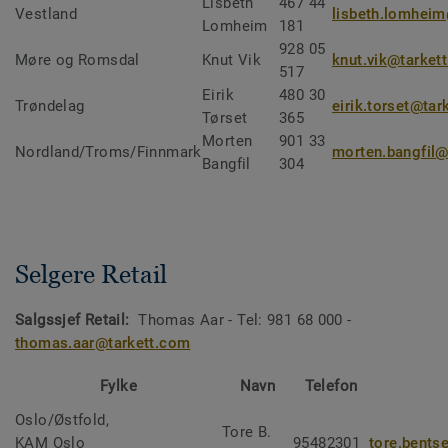
Lisbeth
467 44
Vestland
lisbeth.lomhei
Lomheim
181
928 05
Møre og Romsdal
Knut Vik
knut.vik@tarket
517
Eirik
480 30
Trøndelag
eirik.torset@tar
Tørset
365
Morten
901 33
Nordland/Troms/Finnmark
morten.bangfil@
Bangfil
304
Selgere Retail
Salgssjef Retail:
Thomas Aar - Tel: 981 68 000 -
thomas.aar@tarkett.com
Fylke
Navn
Telefon
Oslo/Østfold,
Tore B.
KAM Oslo
95482301
tore.bents