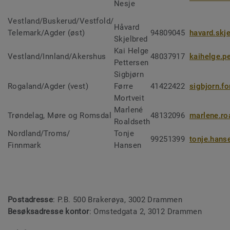
Nesje
Vestland/Buskerud/Vestfold/
Håvard
Telemark/Agder (øst)
94809045
havard.skj
Skjelbred
Kai Helge
Vestland/Innland/Akershus
48037917
kaihelge.p
Pettersen
Sigbjørn
Rogaland/Agder (vest)
Førre
41422422
sigbjorn.f
Mortveit
Marlené
Trøndelag, Møre og Romsdal
48132096
marlene.ro
Roaldseth
Nordland/Troms/
Tonje
99251399
tonje.hans
Finnmark
Hansen
Postadresse
: P.B. 500 Brakerøya, 3002 Drammen
Besøksadresse kontor
: Omstedgata 2, 3012 Drammen