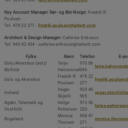
Tel: 920 65 898 -
lars.sormo@tarkett.com
Key Account Manager Sør- og Øst-Norge:
Fredrik R.
Poulsen
Tel: 478 22 277 -
fredrik.poulsen@tarkett.com
Architect & Design Manager:
Cathrine Eriksson
Tel: 945 42 434 - cathrine.eriksson@tarkett.com
Fylke
Navn
Telefon
E-po
Oslo/Akershus (øst)/
Terje
970 06
terje.halvorsru
Østfold
Halvorsrud
045
Fredrik R.
478 22
Oslo og Akershus
fredrik.poulsen
Poulsen
277
Vegar
920 40
Innland
vegar.skjorli@t
Skjørli
965
Agder, Telemark og
Helge
913 56
helge.pettersen
Vestfold
Pettersen
220
Monica
938 47
Rogaland
monica.thorsen
Thorsen
271