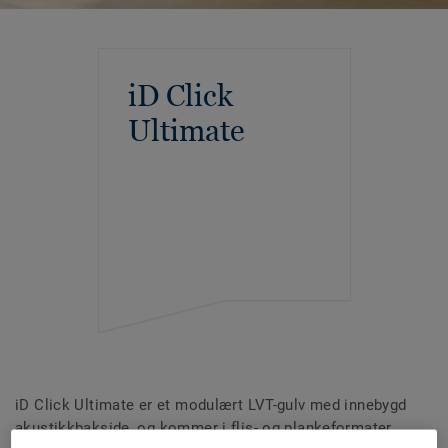
iD Click
Ultimate
iD Click Ultimate er et modulært LVT-gulv med innebygd
akustikkbakside, og kommer i flis- og plankeformater.