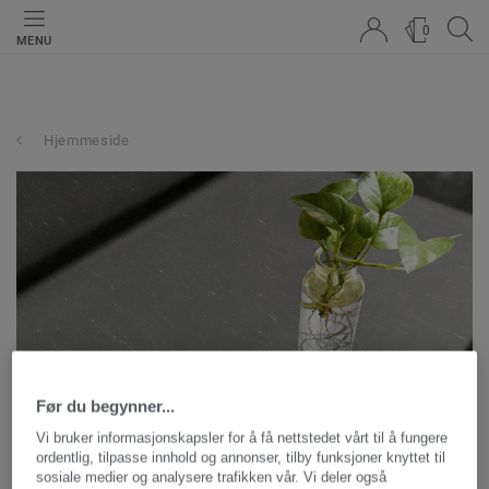
0
MENU
Hjemmeside
Før du begynner...
Slik finner du Tarketts
Vi bruker informasjonskapsler for å få nettstedet vårt til å fungere
ordentlig, tilpasse innhold og annonser, tilby funksjoner knyttet til
prislister - kun for
sosiale medier og analysere trafikken vår. Vi deler også