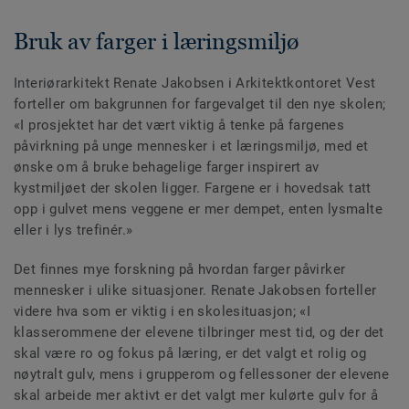
Bruk av farger i læringsmiljø
Interiørarkitekt Renate Jakobsen i Arkitektkontoret Vest
forteller om bakgrunnen for fargevalget til den nye skolen;
«I prosjektet har det vært viktig å tenke på fargenes
påvirkning på unge mennesker i et læringsmiljø, med et
ønske om å bruke behagelige farger inspirert av
kystmiljøet der skolen ligger. Fargene er i hovedsak tatt
opp i gulvet mens veggene er mer dempet, enten lysmalte
eller i lys trefinér.»
Det finnes mye forskning på hvordan farger påvirker
mennesker i ulike situasjoner. Renate Jakobsen forteller
videre hva som er viktig i en skolesituasjon; «I
klasserommene der elevene tilbringer mest tid, og der det
skal være ro og fokus på læring, er det valgt et rolig og
nøytralt gulv, mens i grupperom og fellessoner der elevene
skal arbeide mer aktivt er det valgt mer kulørte gulv for å