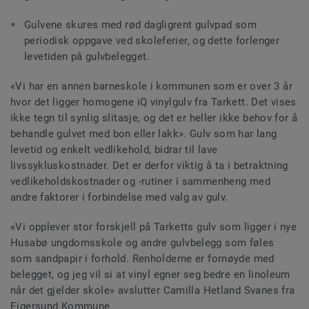
Gulvene skures med rød dagligrent gulvpad som
periodisk oppgave ved skoleferier, og dette forlenger
levetiden på gulvbelegget.
«Vi har en annen barneskole i kommunen som er over 3 år
hvor det ligger homogene iQ vinylgulv fra Tarkett. Det vises
ikke tegn til synlig slitasje, og det er heller ikke behov for å
behandle gulvet med bon eller lakk». Gulv som har lang
levetid og enkelt vedlikehold, bidrar til lave
livssykluskostnader. Det er derfor viktig å ta i betraktning
vedlikeholdskostnader og -rutiner i sammenheng med
andre faktorer i forbindelse med valg av gulv.
«Vi opplever stor forskjell på Tarketts gulv som ligger i nye
Husabø ungdomsskole og andre gulvbelegg som føles
som sandpapir i forhold. Renholderne er fornøyde med
belegget, og jeg vil si at vinyl egner seg bedre en linoleum
når det gjelder skole» avslutter Camilla Hetland Svanes fra
Eigersund Kommune.