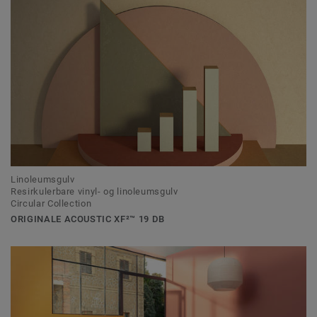
Linoleumsgulv
Resirkulerbare vinyl- og linoleumsgulv
Circular Collection
ORIGINALE ACOUSTIC XF²™ 19 DB