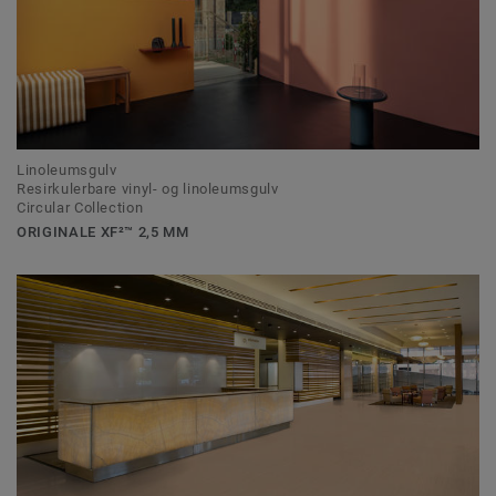
Linoleumsgulv
Resirkulerbare vinyl- og linoleumsgulv
Circular Collection
ORIGINALE XF²™ 2,5 MM