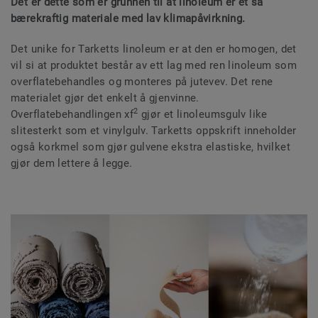
Det er dette som er grunnen til at linoleum er et så
bærekraftig materiale med lav klimapåvirkning.
Det unike for Tarketts linoleum er at den er homogen, det
vil si at produktet består av ett lag med ren linoleum som
overflatebehandles og monteres på jutevev. Det rene
materialet gjør det enkelt å gjenvinne.
2
Overflatebehandlingen xf
gjør et linoleumsgulv like
slitesterkt som et vinylgulv. Tarketts oppskrift inneholder
også korkmel som gjør gulvene ekstra elastiske, hvilket
gjør dem lettere å legge.