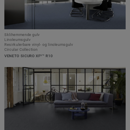
Sklihemmende gulv
Linoleumsgulv
Resirkulerbare vinyl- og linoleumsgulv
Circular Collection
VENETO SICURO XF²™ R10