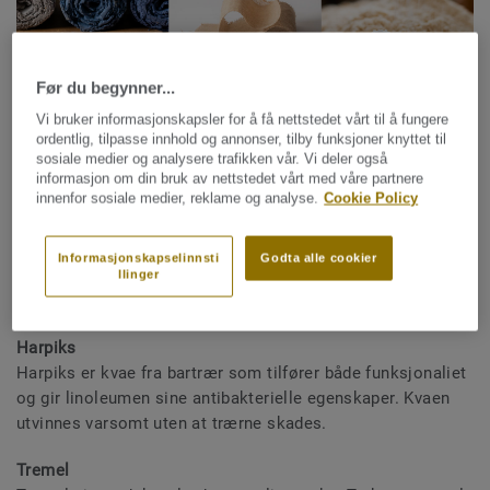
Før du begynner...
Vi bruker informasjonskapsler for å få nettstedet vårt til å fungere
ordentlig, tilpasse innhold og annonser, tilby funksjoner knyttet til
sosiale medier og analysere trafikken vår. Vi deler også
Linolje
informasjon om din bruk av nettstedet vårt med våre partnere
Linolje kommer fra lin, en avling som høstes ca. hundre
innenfor sosiale medier, reklame og analyse.
Cookie Policy
dager etter såing og derfor regnes som en raskt fornybar
råvare. Tarkett bruker lin fra spesifikke økologiske bønder,
Informasjonskapselinnsti
Godta alle cookier
og oljen presses lokalt i nærheten av anlegget i Narni i
llinger
Italia.
Harpiks
Harpiks er kvae fra bartrær som tilfører både funksjonaliet
og gir linoleumen sine antibakterielle egenskaper. Kvaen
utvinnes varsomt uten at trærne skades.
Tremel