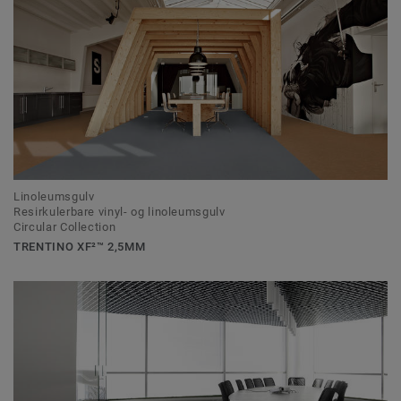
Linoleumsgulv
Resirkulerbare vinyl- og linoleumsgulv
Circular Collection
TRENTINO XF²™ 2,5MM