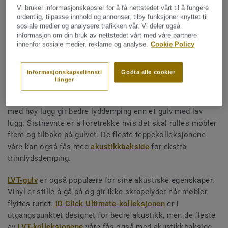
Vi bruker informasjonskapsler for å få nettstedet vårt til å fungere
ordentlig, tilpasse innhold og annonser, tilby funksjoner knyttet til
DEL
sosiale medier og analysere trafikken vår. Vi deler også
informasjon om din bruk av nettstedet vårt med våre partnere
innenfor sosiale medier, reklame og analyse.
Cookie Policy
Med Tarketts kolleksjoner og tilvalg kan du finne effektive
Informasjonskapselinnsti
Godta alle cookier
akustikkløsninger for alle typer kontorer.
llinger
Den mest lyddempende gulvtypen er
tekstile gulv
. Et gulv
med høy lugg gir bedre lyddemping enn et gulv med lav
lugg. Sistnevnte er å foretrekke hvis det skal rulles møbler
frem og tilbake på gulvet. De fleste teppekolleksjonene
våre kan også fås med
akustikkbakside
for ekstra
trinnlydsdemping.
LVT-gulv
er også populære for sine akustiske egenskaper.
Vinyl er stille å gå på og gir ikke skrapelyder når møbler
flyttes rundt.
iD Click Ultimate-kolleksjonen
er i
utgangspunktet designet for bedre akustikk, men de fleste
av
LVT-kolleksjonene
våre fås også med akustikkbakside