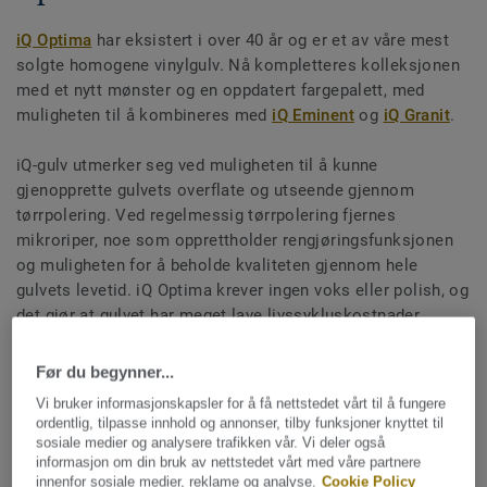
iQ Optima
har eksistert i over 40 år og er et av våre mest
solgte homogene vinylgulv. Nå kompletteres kolleksjonen
med et nytt mønster og en oppdatert fargepalett, med
muligheten til å kombineres med
iQ Eminent
og
iQ Granit
.
iQ-gulv utmerker seg ved muligheten til å kunne
gjenopprette gulvets overflate og utseende gjennom
tørrpolering. Ved regelmessig tørrpolering fjernes
mikroriper, noe som opprettholder rengjøringsfunksjonen
og muligheten for å beholde kvaliteten gjennom hele
gulvets levetid. iQ Optima krever ingen voks eller polish, og
det gjør at gulvet har meget lave livssykluskostnader.
Produsert i Sverige med ansvarlige materialer som er fullt
Før du begynner...
resirkulerbare (både installasjonssvinn og revne gulv)
Vi bruker informasjonskapsler for å få nettstedet vårt til å fungere
gjennom vårt
ReStart®-program
.
ordentlig, tilpasse innhold og annonser, tilby funksjoner knyttet til
sosiale medier og analysere trafikken vår. Vi deler også
informasjon om din bruk av nettstedet vårt med våre partnere
innenfor sosiale medier, reklame og analyse.
Cookie Policy
LAST NED BROSJYREN