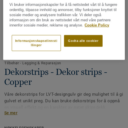
Vi bruker informasjonskapsler for å få nettstedet vårt til å fungere
ordentlig, tilpasse innhold og annonser, tilby funksjoner knyttet til
sosiale medier og analysere trafikken vår. Vi deler også
informasjon om din bruk av nettstedet vårt med våre partnere
innenfor sosiale medier, reklame og analyse.
Cookie Policy
Informasjonskapselinnsti
Godta alle cookier
llinger
Hele kolleksjonen (8)
Tilbehør - Legging & Reparasjon
Dekorstrips - Dekor strips -
Copper
Våre dekorstrips for LVT-designgulv gir deg mulighet til å gi
gulvet et unikt preg. Du kan bruke dekorstrips for å oppnå
en visuell effekt og en karakter av natet skipsdekk.
Se mer
NØKKELEGENSKAPER