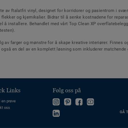
e av ftalatfri vinyl, designet for korridorer og pasientrom i svæ
, flekker og kjemikalier. Bidrar til å senke kostnadene for repar
l å installere. Behandlet med vårt Top Clean XP overflatebelegg 
testen).
g av farger og mønstre for å skape kreative interiører. Finnes og
r også en del av en komplett løsning som inkluderer matchende 
ck Links
Følg oss på
Follow
Follow
Følg
Follow
l en prøve
kt oss
us
us
oss
us
Follow
GÅ 
on
on
på
on
us
Instagram
Pinterest
Facebook
YouTube
on