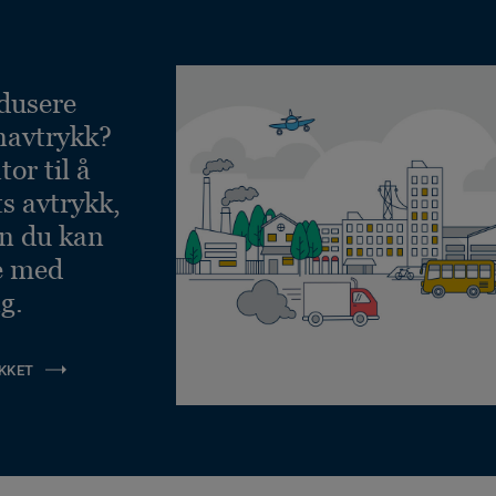
dusere
navtrykk?
or til å
ts avtrykk,
an du kan
e med
g.
KKET