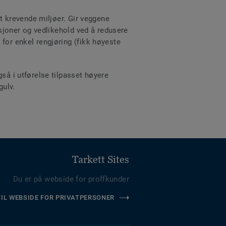
rt krevende miljøer. Gir veggene
asjoner og vedlikehold ved å redusere
for enkel rengjøring (fikk høyeste
så i utførelse tilpasset høyere
gulv.
Tarkett Sites
Du er på webside for proffkunder
TIL WEBSIDE FOR PRIVATPERSONER