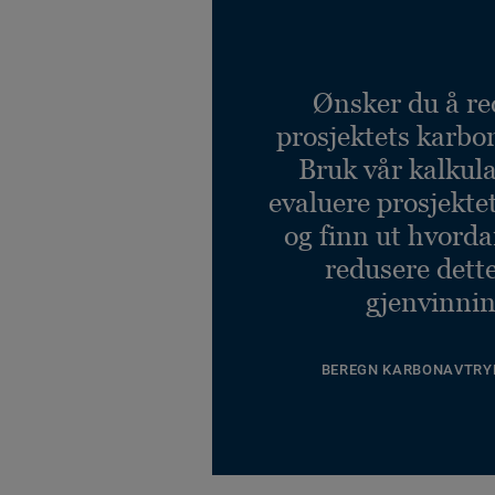
Ønsker du å re
prosjektets karbo
Bruk vår kalkulat
evaluere prosjekte
og finn ut hvord
redusere dett
gjenvinnin
BEREGN KARBONAVTRY