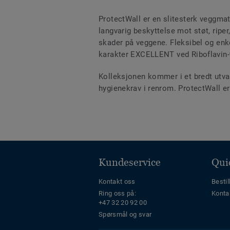
ProtectWall er en slitesterk veggmatt
langvarig beskyttelse mot støt, riper
skader på veggene. Fleksibel og enke
karakter EXCELLENT ved Riboflavin-
Kolleksjonen kommer i et bredt utval
hygienekrav i renrom. ProtectWall e
Kundeservice
Qui
Kontakt oss
Bestil
Ring oss på:
Konta
+47 32 20 92 00
Spørsmål og svar