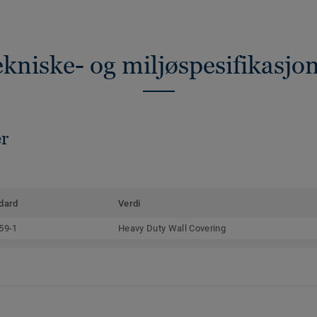
kniske- og miljøspesifikasjo
er
dard
Verdi
59-1
Heavy Duty Wall Covering