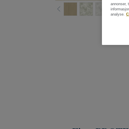
annonser, t
informasjo
analyse.
C