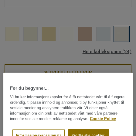
Hele kolleksjonen (24)
SE PRODUKTET I ET ROM
Før du begynner...
Veggbelegg
Vi bruker informasjonskapsler for å få nettstedet vårt til å fungere
PROTECTWALL (1.5 mm) -
ordentlig, tilpasse innhold og annonser, tilby funksjoner knyttet til
sosiale medier og analysere trafikken vår. Vi deler også
Uni WHITE GREY
informasjon om din bruk av nettstedet vårt med våre partnere
innenfor sosiale medier, reklame og analyse.
Cookie Policy
ProtectWall er en slitesterk veggmatte av ftalatfri vinyl,
designet for korridorer og pasientrom i svært krevende
Informasjonskapselinnsti
Godta alle cookier