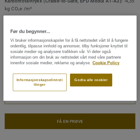
Karbonfotavtrykk (Cradle-to-Gate, EPD Modul A1-A3):
-4,35
kg CO₂e /m²
LRV – samlet gjennomsnitt / Standardavvik:
33 / 3
Plank (4 ref.)
Før du begynner...
Vi bruker informasjonskapsler for å få nettstedet vårt til å fungere
ordentlig, tilpasse innhold og annonser, tilby funksjoner knyttet til
Karbonavtrykk (Cradle to Gate)
sosiale medier og analysere trafikken vår. Vi deler også
2
informasjon om din bruk av nettstedet vårt med våre partnere
-4.09 kg CO
/m
2
innenfor sosiale medier, reklame og analyse.
Cookie Policy
KLIMAAVTRYKK MITT PROSJEKT
Informasjonskapselinnsti
Godta alle cookier
llinger
KONTAKT OSS
FÅ EN PRØVE