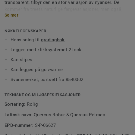
transparent, tilbyr den en stor variasjon av nyanser. De
kommer fra treets naturlige fargevariasjoner, men også,
Se mer
som tilfellet er med eikegulv, av forskjellige
sorteringer. Pure er tilgjengelig i ask, bjørk, bøk og eik.
Bla i
vår bildebok og se alle våre parketter.
NØKKELEGENSKAPER
Henvisning til
gradingbok
Alle gulv i denne kolleksjonen er Svanemerket
Legges med klikksystemet 2-lock
Kan slipes
Kan legges på gulvvarme
Svanemerket, bortsett fra 8540002
TEKNISKE OG MILJØSPESIFIKASJONER
Sortering:
Rolig
Latinsk navn:
Quercus Robur & Quercus Petraea
EPD-nummer:
S-P-06627