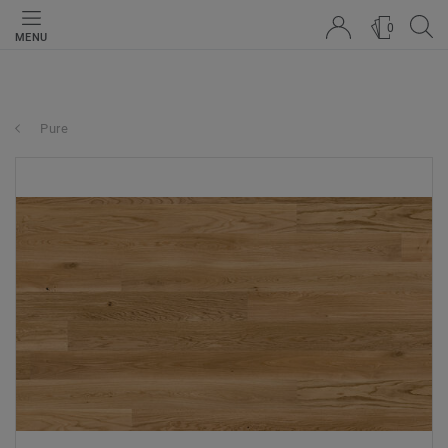
0
MENU
Pure