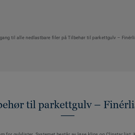
ang til alle nedlastbare filer på Tilbehør til parkettgulv – Finérl
behør til parkettgulv – Finérli
 for gulvlister. Systemet består av løse klips og Clipstar list. 