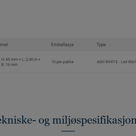
rmat
Emballasje
Type
H: 60 mm × L: 2,40 m ×
10 per pakke
ASH WHITE
-
List 60x
B: 16 mm
kniske- og miljøspesifikasjo