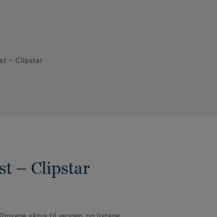
ist – Clipstar
st – Clipstar
Klipsene skrus til veggen, og listene