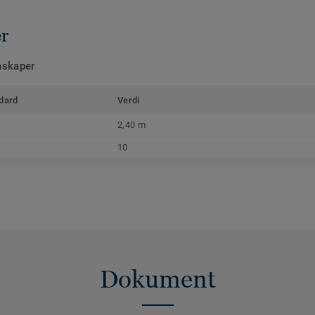
er
nskaper
dard
Verdi
2,40 m
10
Dokument