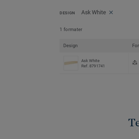
Ask White
DESIGN
1 formater
Design
Fo
Ask White
Ref. 8791741
Te