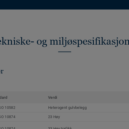
kniske- og miljøspesifikasjo
er
dard
Verdi
SO 10582
Heterogent gulvbelegg
SO 10874
23 Høy
SO 10874
33 Høy trafikk