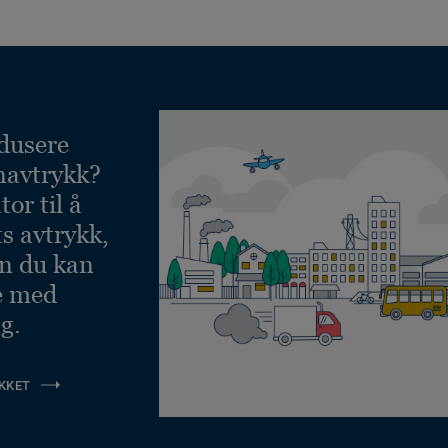
dusere
navtrykk?
or til å
ts avtrykk,
an du kan
e med
g.
KKET