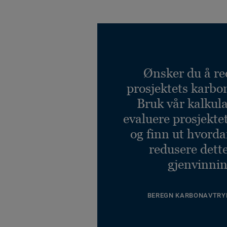
Ønsker du å re
prosjektets karbo
Bruk vår kalkulat
evaluere prosjekte
og finn ut hvord
redusere dett
gjenvinnin
BEREGN KARBONAVTRY