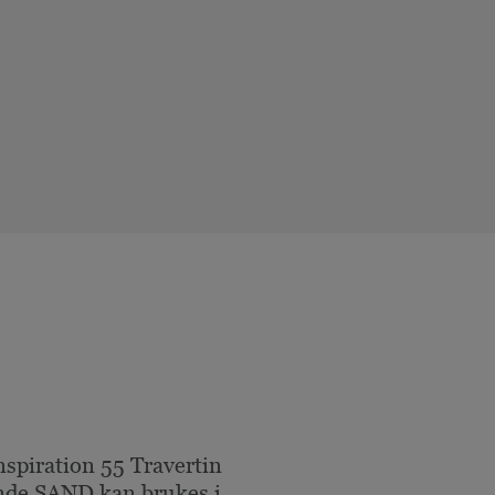
nspiration 55 Travertin
de SAND kan brukes i