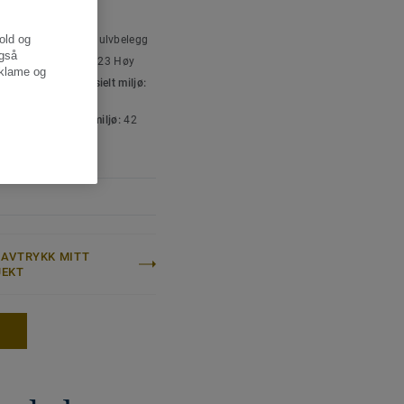
SKE OG
oderat til høyt
SPESIFIKASJONER
hold og
ttype:
Heterogent gulvbelegg
også
isering for bomiljø:
23 Høy
eklame og
isering for kommersielt miljø:
 trafikk
isering for industrimiljø:
42
l
10 years
AVTRYKK MITT
JEKT
E