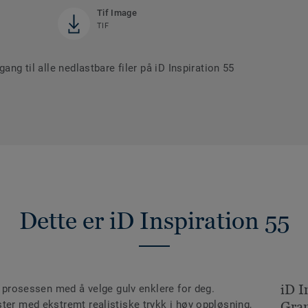
Tif Image
TIF
ang til alle nedlastbare filer på iD Inspiration 55
Dette er iD Inspiration 55
iD I
re prosessen med å velge gulv enklere for deg.
ter med ekstremt realistiske trykk i høy oppløsning,
Gran