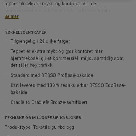
teppet blir ekstra mykt, og kontoret blir mer
hjemmekoselig samtidig som det tåler høy trafikk.
Se mer
Mønstereffekten i DESSO Arcade skaper et unikt og svært
komfortabelt innemiljø, og det er tilgjengelig i et bredt
fargeutvalg – fra nøytral brun til beige via rød, fiolett og
NØKKELEGENSKAPER
gull.
Tilgjengelig i 24 ulike farger
Teppet er ekstra mykt og gjør kontoret mer
hjemmekoselig i et kommersiell miljø, samtidig som
det tåler høy trafikk
Standard med DESSO ProBase-bakside
Kan leveres med 100 % resirkulerbar DESSO EcoBase-
bakside
Cradle to Cradle® Bronze-sertifisert
TEKNISKE OG MILJØSPESIFIKASJONER
Produkttype:
Tekstile gulvbelegg