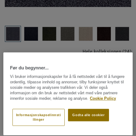
Hele kolleksjonen (24)
Før du begynner...
SE PRODUKTET I ET ROM
Vi bruker informasjonskapsler for å få nettstedet vårt til å fungere
ordentlig, tilpasse innhold og annonser, tilby funksjoner knyttet til
sosiale medier og analysere trafikken vår. Vi deler også
Teppefliser
informasjon om din bruk av nettstedet vårt med våre partnere
Arcade - Arcade B023 9013
innenfor sosiale medier, reklame og analyse.
Cookie Policy
Informasjonskapselinnsti
Godta alle cookier
llinger
DESSO Arcade er et unikt, strukturert produkt som gjør ditt
kontormiljø enda flottere. Ekstra høy teppeluv gjør at