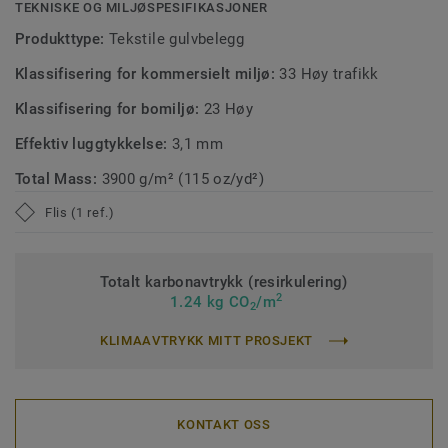
TEKNISKE OG MILJØSPESIFIKASJONER
komponent.
Produkttype:
Tekstile gulvbelegg
Klassifisering for kommersielt miljø:
33 Høy trafikk
Klassifisering for bomiljø:
23 Høy
Effektiv luggtykkelse:
3,1 mm
Total Mass:
3900 g/m² (115 oz/yd²)
Flis (1 ref.)
Totalt karbonavtrykk (resirkulering)
2
1.24 kg CO
/m
2
KLIMAAVTRYKK MITT PROSJEKT
KONTAKT OSS