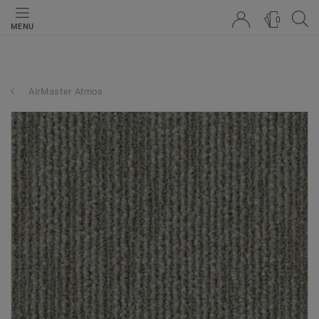
0
MENU
AirMaster Atmos