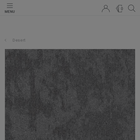
0
MENU
Desert