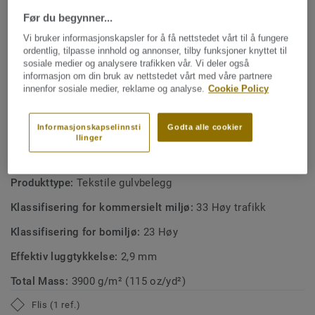
Kolleksjonen kommer i en bred fargepalett bestående av
nøytrale toner og aksenter.
Før du begynner...
NØKKELEGENSKAPER
Tilgjengelig i 24 farger
Vi bruker informasjonskapsler for å få nettstedet vårt til å fungere
ordentlig, tilpasse innhold og annonser, tilby funksjoner knyttet til
Subtil, organisk design som skaper elegante rom
sosiale medier og analysere trafikken vår. Vi deler også
informasjon om din bruk av nettstedet vårt med våre partnere
100 % resirkulerbar EcoBase-bakside, inneholder opptil
innenfor sosiale medier, reklame og analyse.
Cookie Policy
91 % resirkulert bio-basert innhold
Cradle to Cradle® sertifisert på silver-nivå
Informasjonskapselinnsti
Godta alle cookier
llinger
TEKNISKE OG MILJØSPESIFIKASJONER
Produkttype:
Tekstile gulvbelegg
Klassifisering for kommersielt miljø:
33 Høy trafikk
Klassifisering for bomiljø:
23 Høy
Effektiv luggtykkelse:
2,9 mm
Total Mass:
3900 g/m² (115 oz/yd²)
Flis (1 ref.)