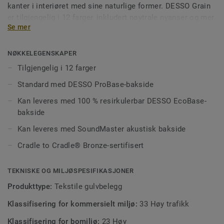
kanter i interiøret med sine naturlige former. DESSO Grain
er tilgjengelig i 12 farger, inkludert nøytrale nyanser og mer
Se mer
vibrerende farger som Bold Red og Grass Green.
NØKKELEGENSKAPER
Tilgjengelig i 12 farger
Standard med DESSO ProBase-bakside
Kan leveres med 100 % resirkulerbar DESSO EcoBase-
bakside
Kan leveres med SoundMaster akustisk bakside
Cradle to Cradle® Bronze-sertifisert
TEKNISKE OG MILJØSPESIFIKASJONER
Produkttype:
Tekstile gulvbelegg
Klassifisering for kommersielt miljø:
33 Høy trafikk
Klassifisering for bomiljø:
23 Høy