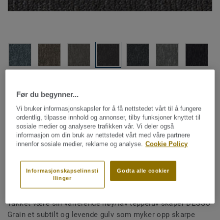
Hele kolleksjonen (12)
Før du begynner...
Vi bruker informasjonskapsler for å få nettstedet vårt til å fungere
SE PRODUKTET I ET ROM
ordentlig, tilpasse innhold og annonser, tilby funksjoner knyttet til
sosiale medier og analysere trafikken vår. Vi deler også
informasjon om din bruk av nettstedet vårt med våre partnere
innenfor sosiale medier, reklame og analyse.
Cookie Policy
Teppefliser
Grain - Grain B867 9111
Informasjonskapselinnsti
Godta alle cookier
llinger
Takket være sin varierende høy/lav teppeluv skaper DESSO
Grain et subtilt og levende gulv som myker opp skarpe