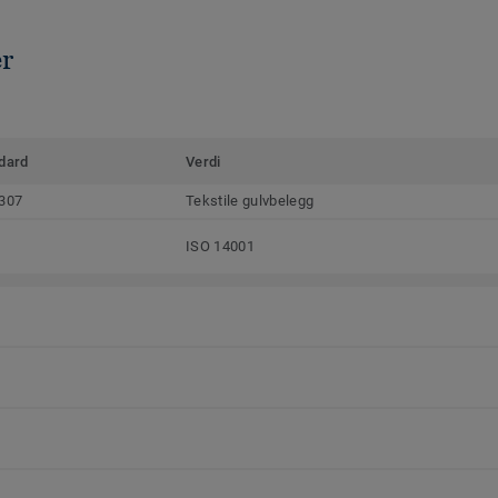
er
dard
Verdi
307
Tekstile gulvbelegg
ISO 14001