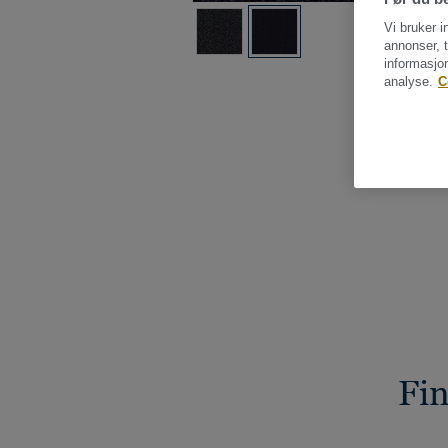
Vi bruker i
annonser, t
informasjo
analyse.
C
Fin