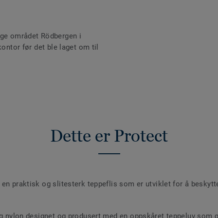
ige området Rödbergen i
kontor før det ble laget om til
Dette er Protect
en praktisk og slitesterk teppeflis som er utviklet for å beskyt
og nylon designet og produsert med en oppskåret teppeluv som gi