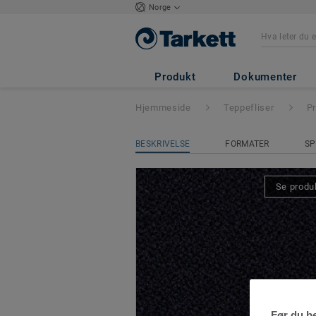
Norge
Protect
- Protect
Produkt
Dokumenter
Hjemmeside
Teppefliser
Pr
BESKRIVELSE
FORMATER
SP
Se produk
Før du be