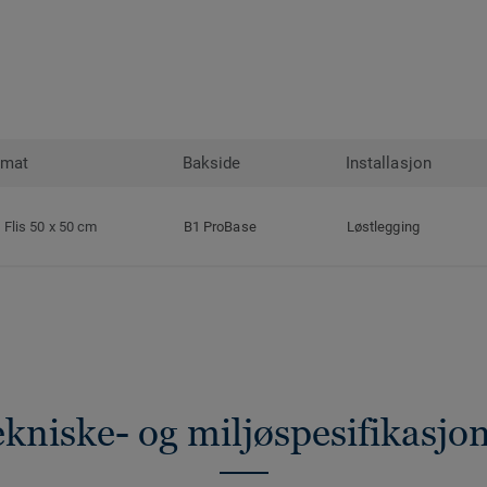
rmat
Bakside
Installasjon
Flis 50 x 50 cm
B1 ProBase
Løstlegging
kniske- og miljøspesifikasjo