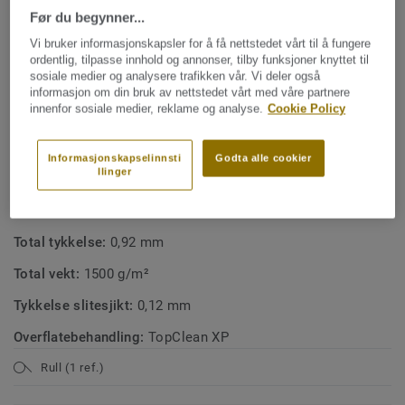
Vær oppmerksom på at veggbelegg og border produseres
Før du begynner...
NØKKELEGENSKAPER
på ulike tidspunkter, noe som kan føre til nyanseforskjeller
Vi bruker informasjonskapsler for å få nettstedet vårt til å fungere
Vanntett og fleksibelt design
mellom materialene.
ordentlig, tilpasse innhold og annonser, tilby funksjoner knyttet til
Fargetilpasset til Aquarelles veggbelegg
sosiale medier og analysere trafikken vår. Vi deler også
informasjon om din bruk av nettstedet vårt med våre partnere
Aquarelle-kolleksjonen er våtromsgodkjent og oppfyller
Ftalatfri vinyl
innenfor sosiale medier, reklame og analyse.
Cookie Policy
bransjens krav til vanntetthet.
100 % ftalatfri
Viktig ved arbeid i våtrom: Arbeidet skal alltid utføres av en
Informasjonskapselinnsti
Godta alle cookier
llinger
fagperson. Det er viktig at installatør og kunde på forhånd
TEKNISKE OG MILJØSPESIFIKASJONER
blir enige om hvilken retning mønsteret skal monteres.
Produkttype:
Vinyl veggbelegg på rull
Følg alltid leggeanvisningen.
Total tykkelse:
0,92 mm
Total vekt:
1500 g/m²
Tykkelse slitesjikt:
0,12 mm
Overflatebehandling:
TopClean XP
Rull (1 ref.)