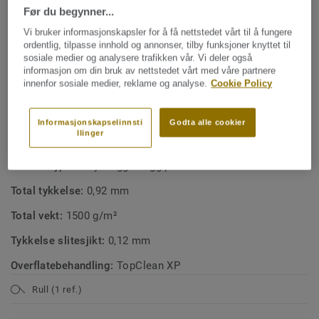
Før du begynner...
Vær oppmerksom på at veggbelegg og border produseres
NØKKELEGENSKAPER
på ulike tidspunkter, noe som kan føre til nyanseforskjeller
Vi bruker informasjonskapsler for å få nettstedet vårt til å fungere
Vanntett og fleksibelt design
mellom materialene.
ordentlig, tilpasse innhold og annonser, tilby funksjoner knyttet til
sosiale medier og analysere trafikken vår. Vi deler også
Fargetilpasset til Aquarelles veggbelegg
informasjon om din bruk av nettstedet vårt med våre partnere
Aquarelle-kolleksjonen er våtromsgodkjent og oppfyller
Ftalatfri vinyl
innenfor sosiale medier, reklame og analyse.
Cookie Policy
bransjens krav til vanntetthet.
100 % ftalatfri
Viktig ved arbeid i våtrom: Arbeidet skal alltid utføres av en
Informasjonskapselinnsti
Godta alle cookier
llinger
fagperson. Det er viktig at installatør og kunde på forhånd
TEKNISKE OG MILJØSPESIFIKASJONER
blir enige om hvilken retning mønsteret skal monteres.
Produkttype:
Vinyl veggbelegg på rull
Følg alltid leggeanvisningen.
Total tykkelse:
0,92 mm
Total vekt:
1500 g/m²
Tykkelse slitesjikt:
0,12 mm
Overflatebehandling:
TopClean XP
Rull (1 ref.)