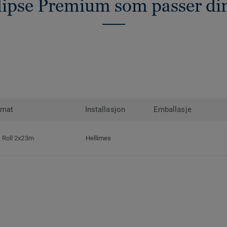
lipse Premium som passer di
rmat
Installasjon
Emballasje
Roll 2x23m
Hellimes