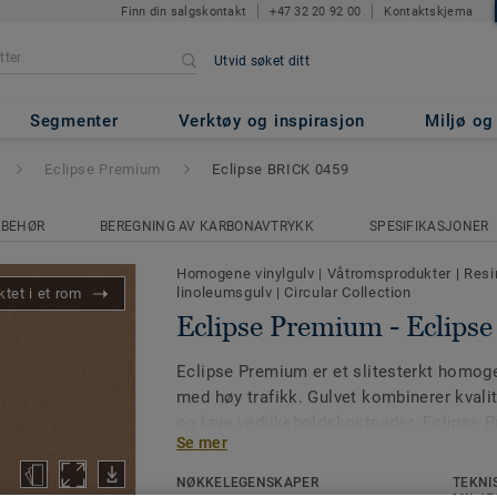
Finn din salgskontakt
+47 32 20 92 00
Kontaktskjema
Utvid søket ditt
- Eclipse BRICK 0459
Segmenter
Verktøy og inspirasjon
Miljø o
Eclipse Premium
Eclipse BRICK 0459
LBEHØR
BEREGNING AV KARBONAVTRYKK
SPESIFIKASJONER
Homogene vinylgulv
|
Våtromsprodukter
|
Resi
linoleumsgulv
|
Circular Collection
tet i et rom
Eclipse Premium - Eclips
Eclipse Premium er et slitesterkt homoge
med høy trafikk. Gulvet kombinerer kvalit
og lave vedlikeholdskostnader. Eclipse P
Se mer
farger fordelt på to designvarianter;
NØKKELEGENSKAPER
TEKNI
Classic – tydelige kontraster med ko