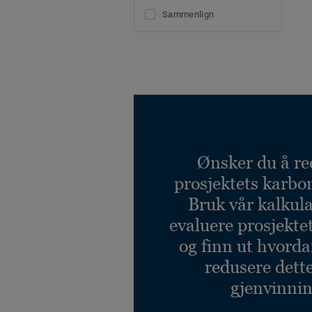
Sammenlign
Ønsker du å re
prosjektets karbo
Bruk vår kalkulat
evaluere prosjekte
og finn ut hvord
redusere dett
gjenvinnin