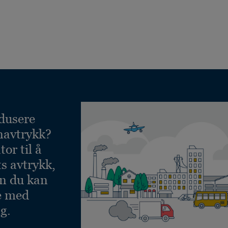
dusere
navtrykk?
or til å
ts avtrykk,
an du kan
e med
g.