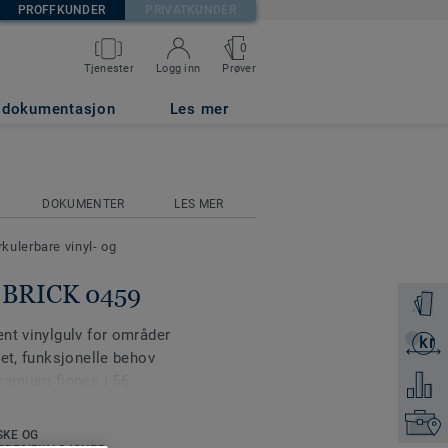
PROFFKUNDER
PRIVATKUNDER
0
Prøver
Tjenester
Logg inn
g dokumentasjon
Les mer
DOKUMENTER
LES MER
rkulerbare vinyl- og
e BRICK 0459
Få en p
nt vinylgulv for områder
kr
Få et ti
et, funksjonelle behov
remium finnes i 56
Legg ti
Finn di
SKE OG
mbinasjoner av lyse og