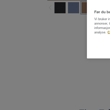
Før du be
Vi bruker i
annonser, t
informasjo
analyse.
C