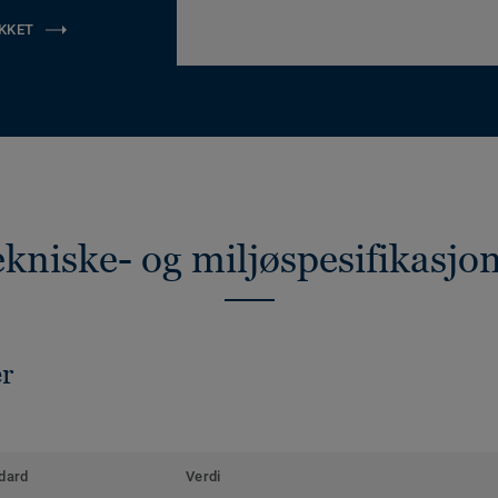
KKET
kniske- og miljøspesifikasjo
er
dard
Verdi