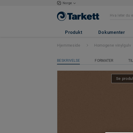
Norge
Eclipse Premium
Produkt
Dokumenter
Hjemmeside
Homogene vinylgulv
BESKRIVELSE
FORMATER
TI
Se produk