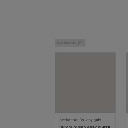
Sveisetråd (2)
Sveisetråd for vinylgulv
UNICOLOURED GREY WHITE