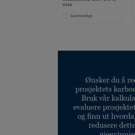
0338
Sammenlign
Ønsker du å re
prosjektets karbo
Bruk vår kalkulat
evaluere prosjekte
og finn ut hvord
redusere dett
gjenvinnin