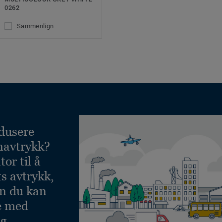
0262
Sammenlign
dusere
navtrykk?
or til å
ts avtrykk,
an du kan
e med
g.