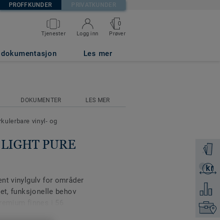
PROFFKUNDER
PRIVATKUNDER
0
Prøver
Tjenester
Logg inn
038
g dokumentasjon
Les mer
DOKUMENTER
LES MER
rkulerbare vinyl- og
se LIGHT PURE
Få en p
kr
Få et ti
nt vinylgulv for områder
Legg ti
et, funksjonelle behov
remium finnes i 56
Finn di