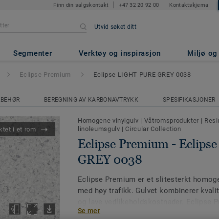
Finn din salgskontakt
+47 32 20 92 00
Kontaktskjema
Utvid søket ditt
- Eclipse LIGHT PURE GREY 0
Segmenter
Verktøy og inspirasjon
Miljø o
Eclipse Premium
Eclipse LIGHT PURE GREY 0038
LBEHØR
BEREGNING AV KARBONAVTRYKK
SPESIFIKASJONER
Homogene vinylgulv
|
Våtromsprodukter
|
Resi
linoleumsgulv
|
Circular Collection
tet i et rom
Eclipse Premium - Eclip
GREY 0038
Eclipse Premium er et slitesterkt homoge
med høy trafikk. Gulvet kombinerer kvalit
og lave vedlikeholdskostnader. Eclipse P
Se mer
farger fordelt på to designvarianter;