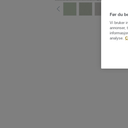
Før du be
Vi bruker i
annonser, t
informasjo
analyse.
C