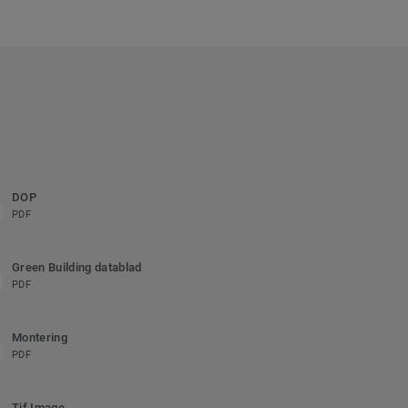
DOP
PDF
Green Building datablad
PDF
Montering
PDF
Tif Image