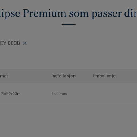
lipse Premium som passer di
REY 0038
rmat
Installasjon
Emballasje
Roll 2x23m
Hellimes