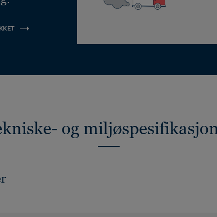
KKET
kniske- og miljøspesifikasjo
er