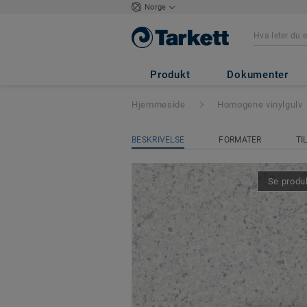
Norge
Eclipse Premium
Produkt
Dokumenter
Hjemmeside
Homogene vinylgulv
BESKRIVELSE
FORMATER
TI
Se produk