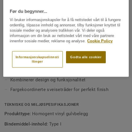
områder med høy trafikk. Gulvet kombinerer kvalitet,
funksjonelle behov og lave vedlikeholdskostnader. Eclipse
Før du begynner...
Premium finnes i 56 farger fordelt på to designvarianter;
Se mer
Vi bruker informasjonskapsler for å få nettstedet vårt til å fungere
ordentlig, tilpasse innhold og annonser, tilby funksjoner knyttet til
Classic – tydelige kontraster med kombinasjoner av
sosiale medier og analysere trafikken vår. Vi deler også
lyse og mørke nyanser
NØKKELEGENSKAPER
informasjon om din bruk av nettstedet vårt med våre partnere
innenfor sosiale medier, reklame og analyse.
Cookie Policy
Inneholder i gjennomsnitt 25 % resirkulert materiale
Spirit – et mer subtilt uttrykk med lav kontrast,
tilgjengelig i varme og kalde nøytrale toner samt friske
Premium Pro-overflate for enklere vedlikehold og
Informasjonskapselinnsti
Godta alle cookier
aksentfarger
forbedret motstandsdyktighet
llinger
Enkel å rengjøre og vedlikeholde
Kombinerer design og funksjonalitet
Fargekoordinerte sveisetråder for perfekt finish
TEKNISKE OG MILJØSPESIFIKASJONER
Produkttype:
Homogent vinyl gulvbelegg
Bindemiddel-innhold:
Type I