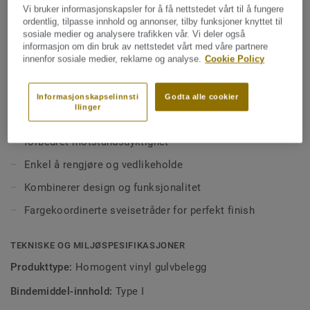
områder med høy trafikk. Gulvet kombinerer kvalitet,
Vi bruker informasjonskapsler for å få nettstedet vårt til å fungere
funksjonelle behov og lave vedlikeholdskostnader. Eclipse
ordentlig, tilpasse innhold og annonser, tilby funksjoner knyttet til
Premium finnes i 56 farger fordelt på to designvarianter;
sosiale medier og analysere trafikken vår. Vi deler også
Se mer
informasjon om din bruk av nettstedet vårt med våre partnere
innenfor sosiale medier, reklame og analyse.
Cookie Policy
Classic – tydelige kontraster med kombinasjoner av
lyse og mørke nyanser
NØKKELEGENSKAPER
Informasjonskapselinnsti
Godta alle cookier
Inneholder i gjennomsnitt 25 % resirkulert materiale
Spirit – et mer subtilt uttrykk med lav kontrast,
llinger
tilgjengelig i varme og kalde nøytrale toner samt friske
Premium Pro-overflate for enklere vedlikehold og
aksentfarger
forbedret motstandsdyktighet
Enkel å rengjøre og vedlikeholde
Kombinerer design og funksjonalitet
Fargekoordinerte sveisetråder for perfekt finish
TEKNISKE OG MILJØSPESIFIKASJONER
Produkttype:
Homogent vinyl gulvbelegg
Bindemiddel-innhold:
Type I