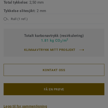
Total tykkelse:
2,50 mm
Tykkelse slitesjikt:
2 mm
Rull (1 ref.)
Totalt karbonavtrykk (resirkulering)
2
1.81 kg CO
/m
2
KLIMAAVTRYKK MITT PROSJEKT
KONTAKT OSS
FÅ EN PRØVE
Legg til for sammenligning