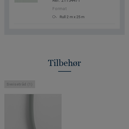
Ref. 21154471
Format
Rull 2 m x 25 m
Tilbehør
Sveisetråd (1)