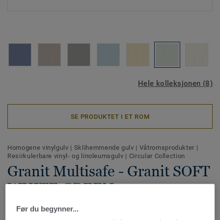
Hele kolleksjonen (8)
SE PRODUKTET I ET ROM
Homogene vinylgulv
|
Sklihemmende gulv
|
Våtromsprodukter
|
Resirkulerbare vinyl- og linoleumsgulv
|
Circular Collection
Granit Multisafe - Granit SOFT
WHITE GREEN 0471
Før du begynner...
Granit Multisafe er et ftalatfritt homogent vinylgulv med