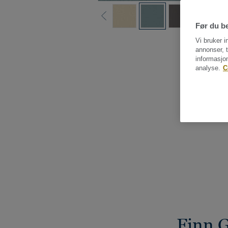
Før du be
Vi bruker i
annonser, t
informasjo
analyse.
C
Finn G