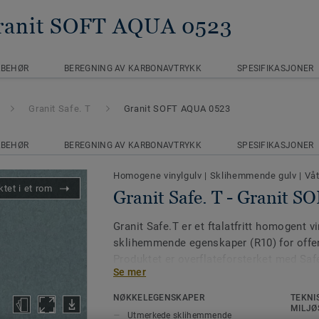
ranit SOFT AQUA 0523
LBEHØR
BEREGNING AV KARBONAVTRYKK
SPESIFIKASJONER
Granit Safe. T
Granit SOFT AQUA 0523
LBEHØR
BEREGNING AV KARBONAVTRYKK
SPESIFIKASJONER
Homogene vinylgulv
|
Sklihemmende gulv
|
Vå
tet i et rom
Granit Safe. T - Granit 
Granit Safe.T er et ftalatfritt homogent v
sklihemmende egenskaper (R10) for offen
Produktet er overflateforsterket med Saf
Se mer
svært holdbar og lettvasket overflate.
NØKKELEGENSKAPER
TEKNI
Tilgjengelig som rullevare i 24 farger, og
MILJØ
Utmerkede sklihemmende