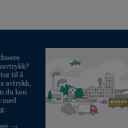
dusere
navtrykk?
or til å
ts avtrykk,
an du kan
e med
g.
KKET