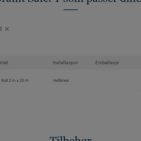
3
rmat
Installasjon
Emballasje
Rull 2 m x 25 m
Hellimes
Tilbehør