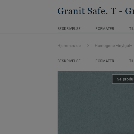
Granit Safe. T
- G
BESKRIVELSE
FORMATER
TI
Hjemmeside
Homogene vinylgulv
BESKRIVELSE
FORMATER
TI
Se produk