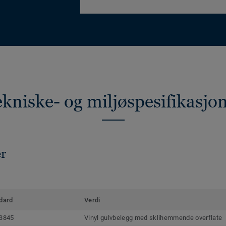
kniske- og miljøspesifikasjo
er
dard
Verdi
3845
Vinyl gulvbelegg med sklihemmende overflate