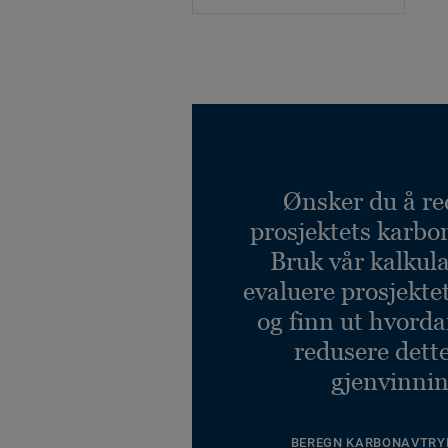
Ønsker du å re
prosjektets karbo
Bruk vår kalkulat
evaluere prosjekte
og finn ut hvord
redusere dett
gjenvinnin
BEREGN KARBONAVTRY