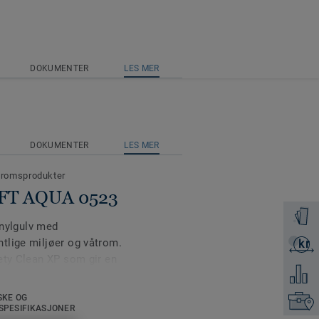
DOKUMENTER
LES MER
DOKUMENTER
LES MER
tromsprodukter
SOFT AQUA 0523
Få en p
inylgulv med
tlige miljøer og våtrom.
kr
Få et ti
ety Clean XP som gir en
Legg ti
SKE OG
Finn di
 kolleksjonen er farge- og
SPESIFIKASJONER