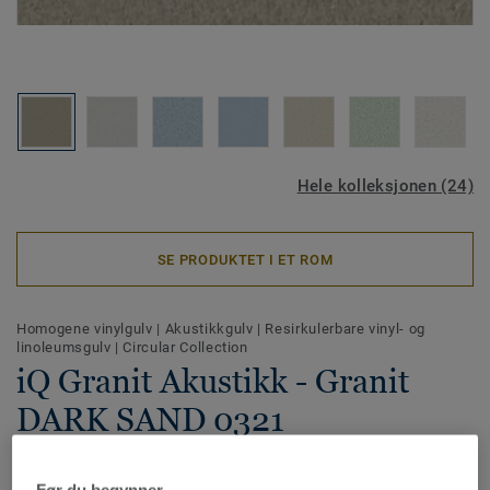
Hele kolleksjonen (24)
SE PRODUKTET I ET ROM
Homogene vinylgulv
|
Akustikkgulv
|
Resirkulerbare vinyl- og
linoleumsgulv
|
Circular Collection
iQ Granit Akustikk - Granit
DARK SAND 0321
iQ Granit Akustikk er et homogent akustikkgulv med
Før du begynner...