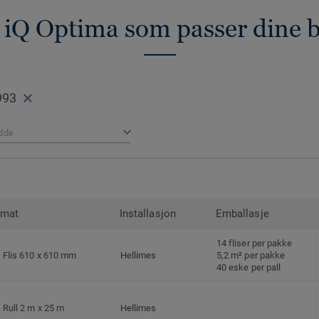
 iQ Optima som passer dine 
993
dde
rmat
Installasjon
Emballasje
14 fliser per pakke
Flis 610 x 610 mm
Hellimes
5,2 m² per pakke
40 eske per pall
Rull 2 m x 25 m
Hellimes