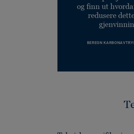
og finn ut hvord
redusere dett
gjenvinnin
BEREGN KARBONAVTRY
Te