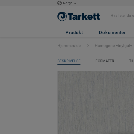
Norge
iQ Optima
- Opt
Produkt
Dokumenter
Hjemmeside
Homogene vinylgulv
BESKRIVELSE
FORMATER
TI