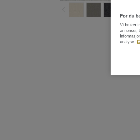
Før du be
Vi bruker i
annonser, t
informasjo
analyse.
C