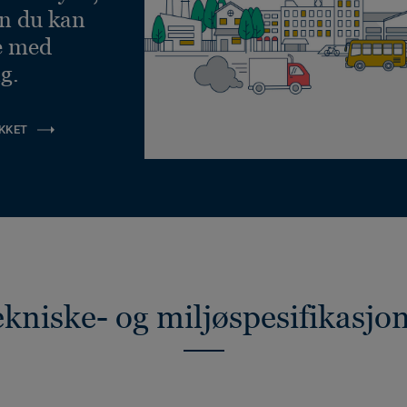
an du kan
e med
g.
KKET
kniske- og miljøspesifikasjo