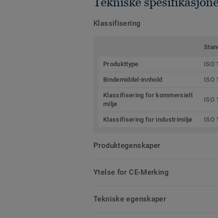
Tekniske spesifikasjon
Klassifisering
Stan
Produkttype
ISO 
Bindemiddel-innhold
ISO 
Klassifisering for kommersielt
ISO 
miljø
Klassifisering for industrimiljø
ISO 
Produktegenskaper
Ytelse for CE-Merking
Tekniske egenskaper