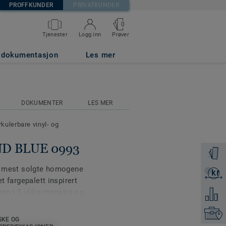
PROFFKUNDER
PRIVATKUNDER
0
Prøver
Tjenester
Logg inn
g dokumentasjon
Les mer
DOKUMENTER
LES MER
rkulerbare vinyl- og
END BLUE 0993
Få en p
re mest solgte homogene
kr
Få et ti
t fargepalett inspirert
onen i 3 ulike mønstre og
Legg ti
overflate, som tydelig
Finn di
Gulvet er designet for å
SKE OG