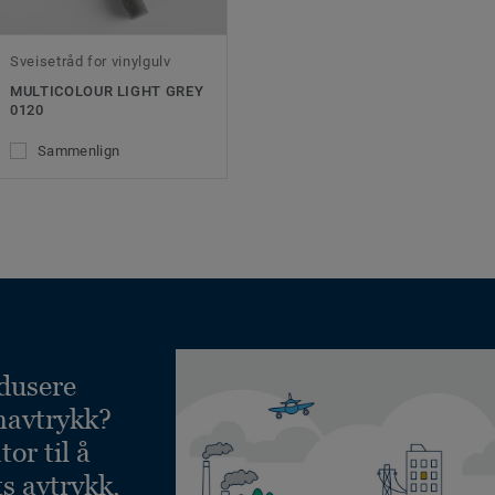
Sveisetråd for vinylgulv
MULTICOLOUR LIGHT GREY
0120
Sammenlign
dusere
navtrykk?
or til å
ts avtrykk,