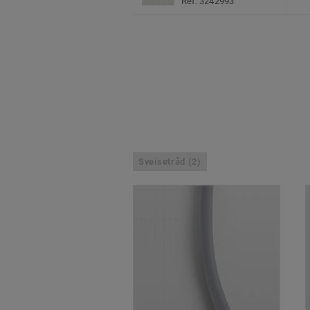
Ref. 3242993
Sveisetråd (2)