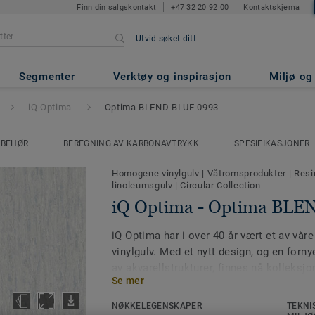
Finn din salgskontakt
+47 32 20 92 00
Kontaktskjema
Utvid søket ditt
ima BLEND BLUE 0993
Segmenter
Verktøy og inspirasjon
Miljø o
iQ Optima
Optima BLEND BLUE 0993
LBEHØR
BEREGNING AV KARBONAVTRYKK
SPESIFIKASJONER
Homogene vinylgulv
|
Våtromsprodukter
|
Resi
linoleumsgulv
|
Circular Collection
iQ Optima - Optima BL
iQ Optima har i over 40 år vært et av vå
vinylgulv. Med et nytt design, og en fornye
av akvarellstrukturer, finnes nå kolleksj
Se mer
55 farger. iQ Optima er kjent for sin PUR-
forlenger levetiden og øker slitestyrken. 
NØKKELEGENSKAPER
TEKNI