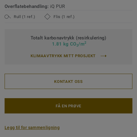
Overflatebehandling:
iQ PUR
Rull (1 ref.)
Flis (1 ref.)
Totalt karbonavtrykk (resirkulering)
2
1.81 kg CO
/m
2
KLIMAAVTRYKK MITT PROSJEKT
KONTAKT OSS
FÅ EN PRØVE
Legg til for sammenligning