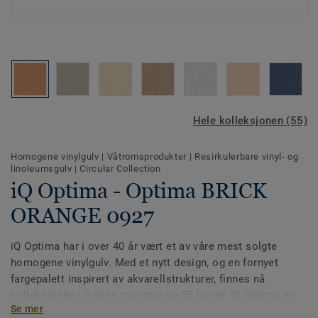
Hele kolleksjonen (55)
Homogene vinylgulv
|
Våtromsprodukter
|
Resirkulerbare vinyl- og
linoleumsgulv
|
Circular Collection
iQ Optima - Optima BRICK
ORANGE 0927
iQ Optima har i over 40 år vært et av våre mest solgte
homogene vinylgulv. Med et nytt design, og en fornyet
fargepalett inspirert av akvarellstrukturer, finnes nå
kolleksjonen i 3 ulike mønstre og 55 farger. iQ Optima er
Se mer
kjent for sin PUR-overflate, som tydelig forlenger levetiden