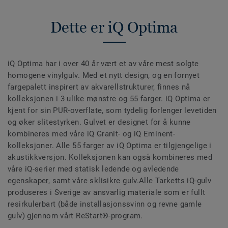
Dette er iQ Optima
iQ Optima har i over 40 år vært et av våre mest solgte
homogene vinylgulv. Med et nytt design, og en fornyet
fargepalett inspirert av akvarellstrukturer, finnes nå
kolleksjonen i 3 ulike mønstre og 55 farger. iQ Optima er
kjent for sin PUR-overflate, som tydelig forlenger levetiden
og øker slitestyrken. Gulvet er designet for å kunne
kombineres med våre iQ Granit- og iQ Eminent-
kolleksjoner. Alle 55 farger av iQ Optima er tilgjengelige i
akustikkversjon. Kolleksjonen kan også kombineres med
våre iQ-serier med statisk ledende og avledende
egenskaper, samt våre sklisikre gulv.Alle Tarketts iQ-gulv
produseres i Sverige av ansvarlig materiale som er fullt
resirkulerbart (både installasjonssvinn og revne gamle
gulv) gjennom vårt ReStart®-program.