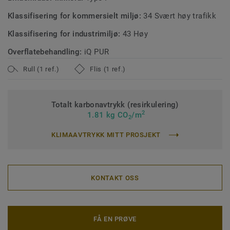
Klassifisering for kommersielt miljø:
34 Svært høy trafikk
Klassifisering for industrimiljø:
43 Høy
Overflatebehandling:
iQ PUR
Rull (1 ref.)
Flis (1 ref.)
Totalt karbonavtrykk (resirkulering)
2
1.81 kg CO
/m
2
KLIMAAVTRYKK MITT PROSJEKT
KONTAKT OSS
FÅ EN PRØVE