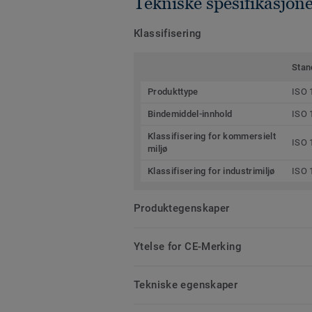
Tekniske spesifikasjon
Klassifisering
Stan
Produkttype
ISO 
Bindemiddel-innhold
ISO 
Klassifisering for kommersielt
ISO 
miljø
Klassifisering for industrimiljø
ISO 
Produktegenskaper
Ytelse for CE-Merking
Tekniske egenskaper