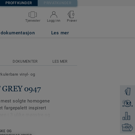
PROFFKUNDER
PRIVATKUNDER
0
Prøver
Tjenester
Logg inn
g dokumentasjon
Les mer
DOKUMENTER
LES MER
rkulerbare vinyl- og
T GREY 0947
Få en p
re mest solgte homogene
kr
Få et ti
t fargepalett inspirert
onen i 3 ulike mønstre og
Legg ti
overflate, som tydelig
Finn di
Gulvet er designet for å
SKE OG