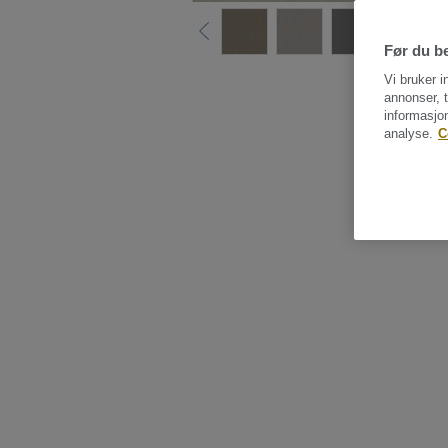
Før du be
Vi bruker i
annonser, t
informasjo
analyse.
C