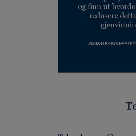
og finn ut hvord
redusere dett
gjenvinnin
BEREGN KARBONAVTRY
Te