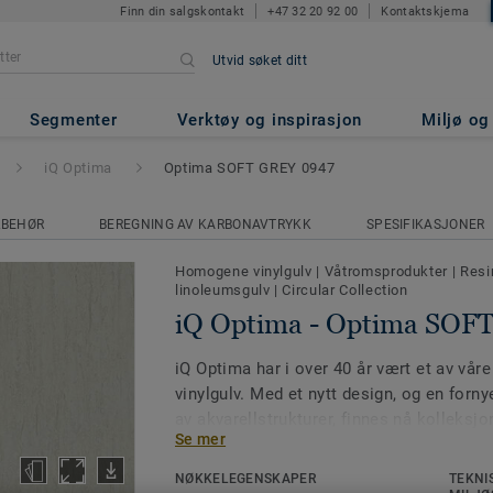
Finn din salgskontakt
+47 32 20 92 00
Kontaktskjema
Utvid søket ditt
ma SOFT GREY 0947
Segmenter
Verktøy og inspirasjon
Miljø o
iQ Optima
Optima SOFT GREY 0947
LBEHØR
BEREGNING AV KARBONAVTRYKK
SPESIFIKASJONER
Homogene vinylgulv
|
Våtromsprodukter
|
Resi
linoleumsgulv
|
Circular Collection
iQ Optima - Optima SOF
iQ Optima har i over 40 år vært et av vå
vinylgulv. Med et nytt design, og en fornye
av akvarellstrukturer, finnes nå kolleksj
Se mer
55 farger. iQ Optima er kjent for sin PUR-
forlenger levetiden og øker slitestyrken. 
NØKKELEGENSKAPER
TEKNI