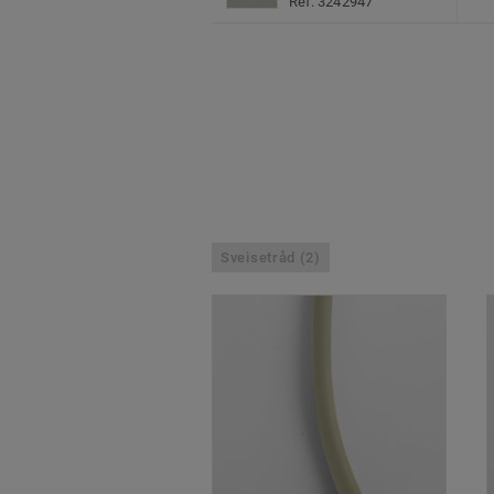
Ref. 3242947
Sveisetråd (2)