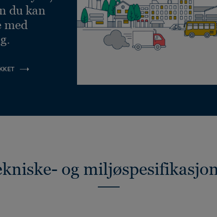
an du kan
e med
g.
KKET
kniske- og miljøspesifikasjo