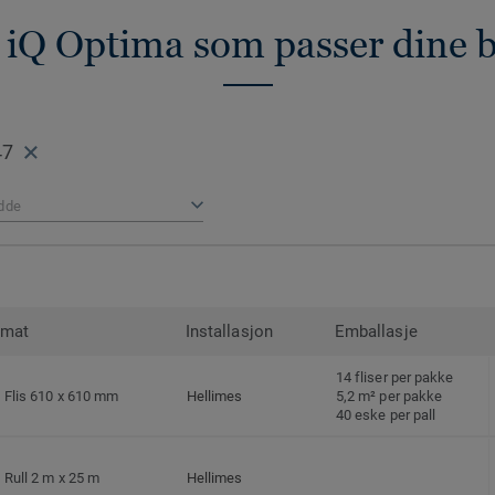
 iQ Optima som passer dine 
47
dde
rmat
Installasjon
Emballasje
14 fliser per pakke
Flis 610 x 610 mm
Hellimes
5,2 m² per pakke
40 eske per pall
Rull 2 m x 25 m
Hellimes