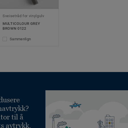
Sveisetråd for vinylgulv
MULTICOLOUR GREY
BROWN 0122
Sammenlign
dusere
navtrykk?
or til å
ts avtrykk,