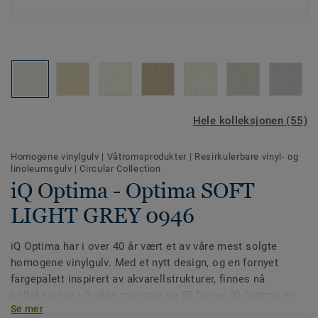
Hele kolleksjonen (55)
Homogene vinylgulv
|
Våtromsprodukter
|
Resirkulerbare vinyl- og
linoleumsgulv
|
Circular Collection
iQ Optima - Optima SOFT
LIGHT GREY 0946
iQ Optima har i over 40 år vært et av våre mest solgte
homogene vinylgulv. Med et nytt design, og en fornyet
fargepalett inspirert av akvarellstrukturer, finnes nå
kolleksjonen i 3 ulike mønstre og 55 farger. iQ Optima er
Se mer
kjent for sin PUR-overflate, som tydelig forlenger levetiden