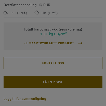
Overflatebehandling:
iQ PUR
Rull (1 ref.)
Flis (1 ref.)
Totalt karbonavtrykk (resirkulering)
2
1.81 kg CO
/m
2
KLIMAAVTRYKK MITT PROSJEKT
KONTAKT OSS
FÅ EN PRØVE
Legg til for sammenligning