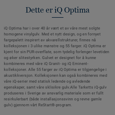
Dette er iQ Optima
iQ Optima har i over 40 år vært et av våre mest solgte
homogene vinylgulv. Med et nytt design, og en fornyet
fargepalett inspirert av akvarellstrukturer, finnes nå
kolleksjonen i 3 ulike mønstre og 55 farger. iQ Optima er
kjent for sin PUR-overflate, som tydelig forlenger levetiden
og øker slitestyrken. Gulvet er designet for å kunne
kombineres med våre iQ Granit- og iQ Eminent-
kolleksjoner. Alle 55 farger av iQ Optima er tilgjengelige i
akustikkversjon. Kolleksjonen kan også kombineres med
våre iQ-serier med statisk ledende og avledende
egenskaper, samt våre sklisikre gulv.Alle Tarketts iQ-gulv
produseres i Sverige av ansvarlig materiale som er fullt
resirkulerbart (både installasjonssvinn og revne gamle
gulv) gjennom vårt ReStart®-program.