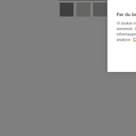
Før du be
Vi bruker i
annonser, t
informasjo
analyse.
C