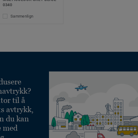
0340
Sammenlign
dusere
navtrykk?
or til å
ts avtrykk,
an du kan
e med
g.