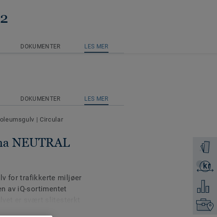
42
DOKUMENTER
LES MER
DOKUMENTER
LES MER
inoleumsgulv
|
Circular
ima NEUTRAL
Få en p
kr
Få et ti
 for trafikkerte miljøer
Legg ti
n av iQ-sortimentet
lvet er svært slitesterkt
Finn di
alier. Det kan