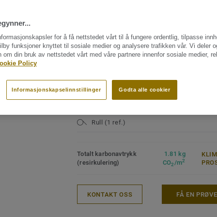
tørrpoleres til ny stand gjennom hele pro
NØKKELEGENSKAPER
TEKNI
Kolleksjonens 10 farger er spesielt utvikl
MILJØ
Produsert i Sverige
gynner...
markedet.
Produk
Våtromsgodkjent
Hele kolleksjonen (4)
nformasjonskapsler for å få nettstedet vårt til å fungere ordentlig, tilpasse inn
gulvbe
Mulig å kombinere med Tarketts
ilby funksjoner knyttet til sosiale medier og analysere trafikken vår. Vi deler 
Bindem
veggbelegg for våtrom
n om din bruk av nettstedet vårt med våre partnere innenfor sosiale medier, r
Kan tørrpoleres til ny stand
Klassif
ookie Policy
32 Mod
Fullt resirkulerbart, både
installasjonssvinn og revne
Klassif
gamle gulv
Moder
Informasjonskapselinnstillinger
Godta alle cookier
Overfl
Rull (1 ref.)
Totalt karbonavtrykk
1.81 kg
KLI
2
(resirkulering)
CO
/m
PRO
2
KONTAKT OSS
FÅ EN PRØV