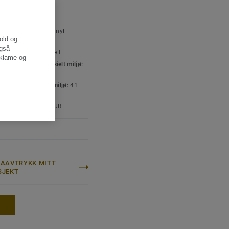
duktets levetid.
SKE OG
et for det nordiske
SPESIFIKASJONER
ttype:
Homogent vinyl
hold og
legg
også
iddel-innhold:
Type I
eklame og
isering for kommersielt miljø:
erat
isering for industrimiljø:
41
at
atebehandling:
iQ PUR
MAAVTRYKK MITT
SJEKT
E