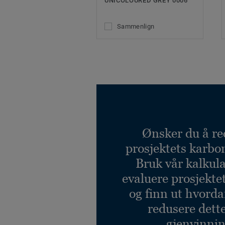
UNICOLOURED GREY 0006
Sammenlign
Ønsker du å re
prosjektets karbo
Bruk vår kalkulat
evaluere prosjekte
og finn ut hvord
redusere dett
gjenvinnin