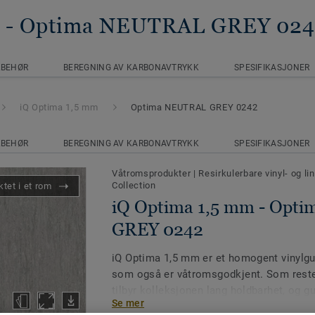
- Optima NEUTRAL GREY 02
LBEHØR
BEREGNING AV KARBONAVTRYKK
SPESIFIKASJONER
iQ Optima 1,5 mm
Optima NEUTRAL GREY 0242
LBEHØR
BEREGNING AV KARBONAVTRYKK
SPESIFIKASJONER
Våtromsprodukter
|
Resirkulerbare vinyl- og l
Collection
tet i et rom
iQ Optima 1,5 mm - Opt
GREY 0242
iQ Optima 1,5 mm er et homogent vinylgulv
som også er våtromsgodkjent. Som reste
tilbyr kolleksjonen lang holdbarhet, og gu
Se mer
med høy resistens mot flekker fra kjemik