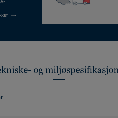
KKET
kniske- og miljøspesifikasjo
er