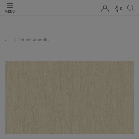
0
MENU
iQ Optima Akustikk