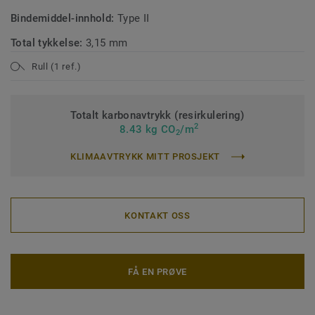
Bindemiddel-innhold:
Type II
Total tykkelse:
3,15 mm
Rull (1 ref.)
Totalt karbonavtrykk (resirkulering)
2
8.43 kg CO
/m
2
KLIMAAVTRYKK MITT PROSJEKT
KONTAKT OSS
FÅ EN PRØVE