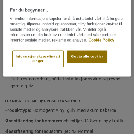
Tarkett iQ Acoustic On Demand er kolleksjonens alle 55
farger tilgjengelige også i akustikkversjon.
Før du begynner...
Se mer
Vi bruker informasjonskapsler for å få nettstedet vårt til å fungere
Gulvet produseres i Sverige og er designet for
ordentlig, tilpasse innhold og annonser, tilby funksjoner knyttet til
høytrafikkerte miljøer som bl a skoler og
sosiale medier og analysere trafikken vår. Vi deler også
NØKKELEGENSKAPER
informasjon om din bruk av nettstedet vårt med våre partnere
helseinstitusjoner. Det er slitesterkt, smussresistent og
Produsert i Sverige
innenfor sosiale medier, reklame og analyse.
Cookie Policy
tilbyr samme enkle og kostnadseffektive vedlikehold som
16 dB trinnlydsdemping
den kompakte iQ Optima-kolleksjonen, takket være den
unike muligheten for tørrpolering.
Informasjonskapselinnsti
Godta alle cookier
Lav rullemotstand bidrar til et godt arbeidsmiljø
llinger
Del av et komplett utvalg av tekniske gulvløsninger
Fullt resirkulerbart, både installasjonssvinn og revne
gamle gulv
TEKNISKE OG MILJØSPESIFIKASJONER
Produkttype:
Homogent vinyl gulv med skum bakside
Klassifisering for kommersielt miljø:
34 Svært høy trafikk
Klassifisering for industrimiljø:
42 Normal