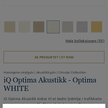
Hele kolleksjonen (55)
SE PRODUKTET I ET ROM
Homogene vinylgulv
|
Akustikkgulv
|
Circular Collection
iQ Optima Akustikk - Optima
WHITE
iQ Optima Akustikk bidrar til et bedre lydmiljø i trafikkerte
bygninger gjennom 16 dB trinnlydsdemping. Gjennom