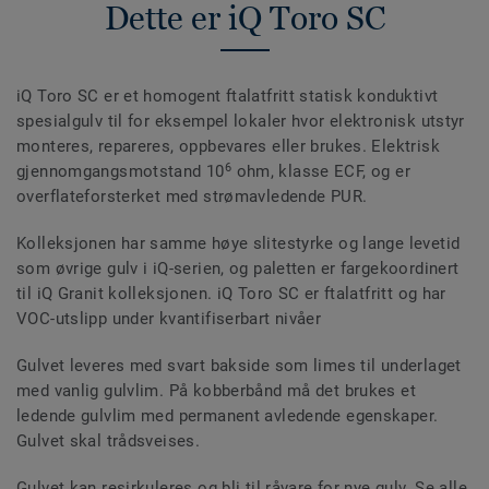
Dette er iQ Toro SC
iQ Toro SC er et homogent ftalatfritt statisk konduktivt
spesialgulv til for eksempel lokaler hvor elektronisk utstyr
monteres, repareres, oppbevares eller brukes. Elektrisk
6
gjennomgangsmotstand 10
ohm, klasse ECF, og er
overflateforsterket med strømavledende PUR.
Kolleksjonen har samme høye slitestyrke og lange levetid
som øvrige gulv i iQ-serien, og paletten er fargekoordinert
til iQ Granit kolleksjonen. iQ Toro SC er ftalatfritt og har
VOC-utslipp under kvantifiserbart nivåer
Gulvet leveres med svart bakside som limes til underlaget
med vanlig gulvlim. På kobberbånd må det brukes et
ledende gulvlim med permanent avledende egenskaper.
Gulvet skal trådsveises.
Gulvet kan resirkuleres og bli til råvare for nye gulv. Se alle