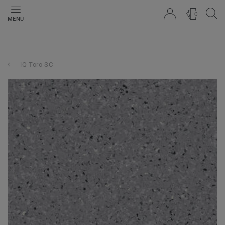
0
MENU
iQ Toro SC