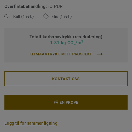
Overflatebehandling:
iQ PUR
Rull (1 ref.)
Flis (1 ref.)
Totalt karbonavtrykk (resirkulering)
2
1.81 kg CO
/m
2
KLIMAAVTRYKK MITT PROSJEKT
KONTAKT OSS
FÅ EN PRØVE
Legg til for sammenligning