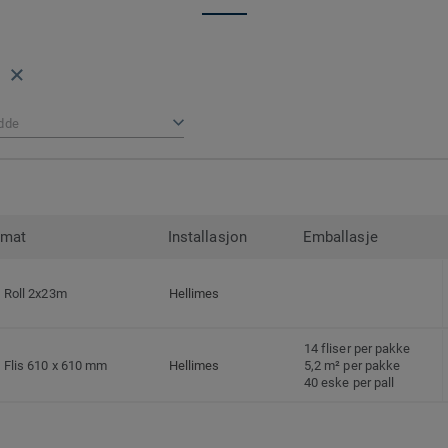
1
dde
rmat
Installasjon
Emballasje
Roll 2x23m
Hellimes
14 fliser per pakke
Flis 610 x 610 mm
Hellimes
5,2 m² per pakke
40 eske per pall