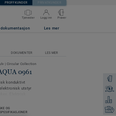
PROFFKUNDER
PRIVATKUNDER
0
Prøver
Tjenester
Logg inn
g dokumentasjon
Les mer
DOKUMENTER
LES MER
ulv
|
Circular Collection
 AQUA 0961
Få en p
tisk konduktivt
elektronisk utstyr
kr
Få et ti
ukes. Elektrisk
Legg ti
ECF, og er
 PUR.
SKE OG
Finn di
SPESIFIKASJONER