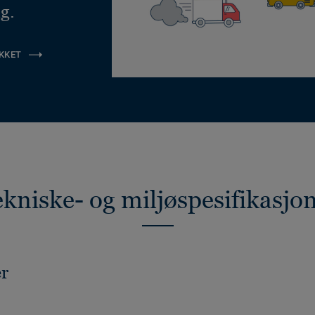
g.
KKET
kniske- og miljøspesifikasjo
er