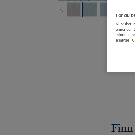
Før du be
Vi bruker i
annonser, t
informasjo
analyse.
C
Finn