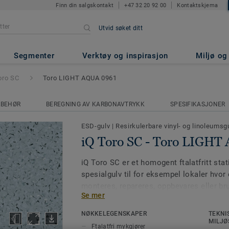
Finn din salgskontakt
+47 32 20 92 00
Kontaktskjema
Utvid søket ditt
o LIGHT AQUA 0961
Segmenter
Verktøy og inspirasjon
Miljø o
oro SC
Toro LIGHT AQUA 0961
LBEHØR
BEREGNING AV KARBONAVTRYKK
SPESIFIKASJONER
ESD-gulv
|
Resirkulerbare vinyl- og linoleumsg
iQ Toro SC - Toro LIGHT
iQ Toro SC er et homogent ftalatfritt sta
spesialgulv til for eksempel lokaler hvor 
monteres, repareres, oppbevares eller br
Se mer
6
gjennomgangsmotstand 10
ohm, klasse 
overflateforsterket med strømavledende
NØKKELEGENSKAPER
TEKNI
MILJØ
Ftalatfri mykgjører