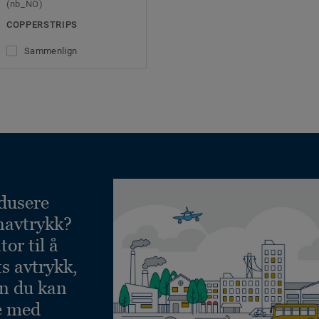
(nb_NO)
COPPERSTRIPS
Sammenlign
dusere
navtrykk?
or til å
ts avtrykk,
an du kan
e med