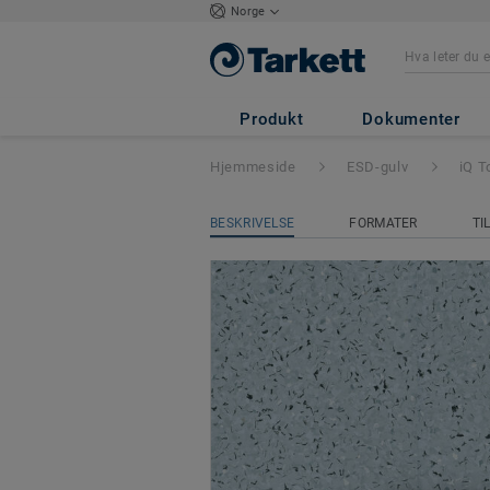
Norge
iQ Toro SC
- Tor
Produkt
Dokumenter
Hjemmeside
ESD-gulv
iQ T
BESKRIVELSE
FORMATER
TI