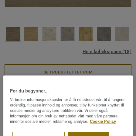
Hele kolleksjonen (18)
SE PRODUKTET I ET ROM
Før du begynner...
Heterogene vinylgulv
|
Akustikkgulv
|
Boligvinyl
Nordic Stabil - French Oak
Vi bruker informasjonskapsler for å få nettstedet vårt til å fungere
ordentlig, tilpasse innhold og annonser, tilby funksjoner knyttet til
LIGHT BROWN
sosiale medier og analysere trafikken vår. Vi deler også
informasjon om din bruk av nettstedet vårt med våre partnere
innenfor sosiale medier, reklame og analyse.
Cookie Policy
Nordic Stabil er et slitesterkt vinylgulv spesialutviklet for
boliger. Det er deilig å gå på, gir god trinnlyddemping (18