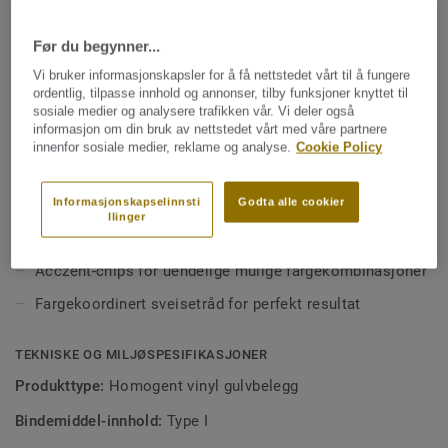
som passer godt i alt fra skoler og helseinstitusjoner til
andre kommersielle miljøer. Kolleksjonen består av 30
Før du begynner...
farger som gjør det enkelt å skape helhetlige og
Se mer
funksjonelle interiører. Premium Pro-overflaten gir gulvet
Vi bruker informasjonskapsler for å få nettstedet vårt til å fungere
ekstra robusthet og gjør rengjøringen enklere i hverdagen.
ordentlig, tilpasse innhold og annonser, tilby funksjoner knyttet til
sosiale medier og analysere trafikken vår. Vi deler også
NØKKELEGENSKAPER
informasjon om din bruk av nettstedet vårt med våre partnere
Inneholder i gjennomsnitt 25 % resirkulert materiale
innenfor sosiale medier, reklame og analyse.
Cookie Policy
Premium Pro-overflate som gjør rengjøring enklere og
Informasjonskapselinnsti
Godta alle cookier
overflaten mer robust
llinger
Moderne og harmoniske farger
Acczent-chips for uendelige mulige fargekombinasjoner
Fargekoordinert sveisetråd for perfekt resultat
TEKNISKE OG MILJØSPESIFIKASJONER
Produkttype:
Homogent vinyl gulvbelegg
Bindemiddel-innhold:
Type I