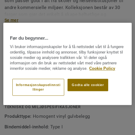
som passer godt i alt fra skoler og helseinstitusjoner til
andre kommersielle miljøer. Kolleksjonen består av 30
farger som gjør det enkelt å skape helhetlige og
Se mer
funksjonelle interiører. Premium Pro-overflaten gir gulvet
ekstra robusthet og gjør rengjøringen enklere i hverdagen.
NØKKELEGENSKAPER
Før du begynner...
Inneholder i gjennomsnitt 25 % resirkulert materiale
Vi bruker informasjonskapsler for å få nettstedet vårt til å fungere
ordentlig, tilpasse innhold og annonser, tilby funksjoner knyttet til
Premium Pro-overflate som gjør rengjøring enklere og
sosiale medier og analysere trafikken vår. Vi deler også
overflaten mer robust
informasjon om din bruk av nettstedet vårt med våre partnere
innenfor sosiale medier, reklame og analyse.
Cookie Policy
Moderne og harmoniske farger
Acczent-chips for uendelige mulige fargekombinasjoner
Informasjonskapselinnsti
Godta alle cookier
llinger
Fargekoordinert sveisetråd for perfekt resultat
TEKNISKE OG MILJØSPESIFIKASJONER
Produkttype:
Homogent vinyl gulvbelegg
Bindemiddel-innhold:
Type I