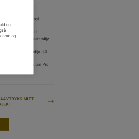
t og gjør rengjøringen
SKE OG
SPESIFIKASJONER
ttype:
Homogent vinyl
legg
hold og
også
iddel-innhold:
Type I
eklame og
isering for kommersielt miljø:
t høy trafikk
isering for industrimiljø:
43
atebehandling:
Premium Pro
MAAVTRYKK MITT
SJEKT
E