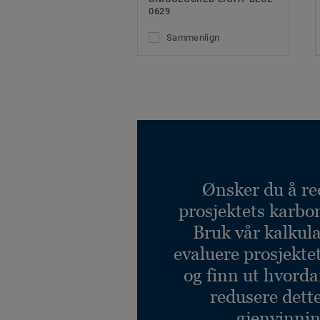
0629
Sammenlign
Ønsker du å re
prosjektets karbo
Bruk vår kalkulat
evaluere prosjekte
og finn ut hvord
redusere dett
gjenvinnin