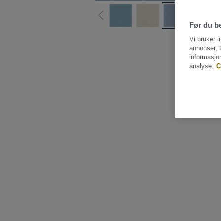
Før du be
Vi bruker i
annonser, t
informasjo
analyse.
C