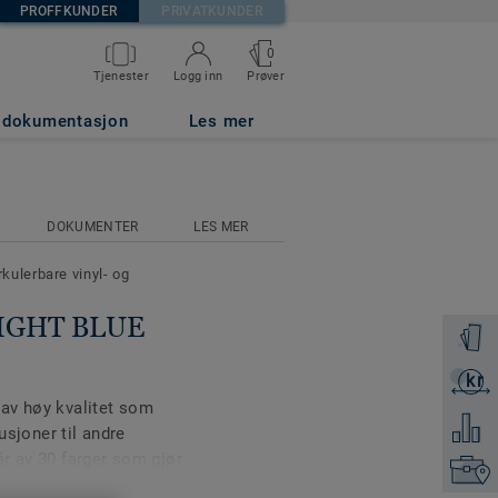
PROFFKUNDER
PRIVATKUNDER
0
Prøver
Tjenester
Logg inn
g dokumentasjon
Les mer
DOKUMENTER
LES MER
rkulerbare vinyl- og
LIGHT BLUE
Få en p
kr
Få et ti
av høy kvalitet som
Legg ti
usjoner til andre
r av 30 farger som gjør
Finn di
elle interiører. Premium