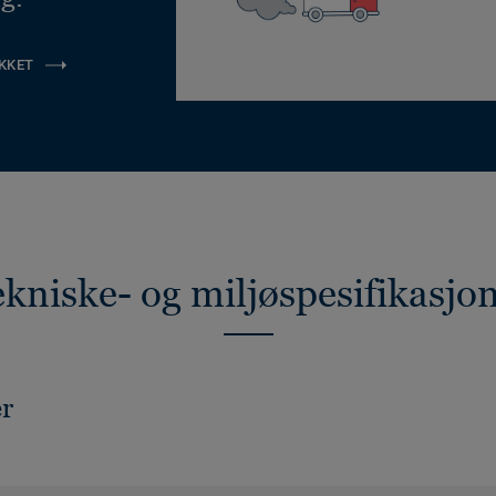
KKET
kniske- og miljøspesifikasjo
er