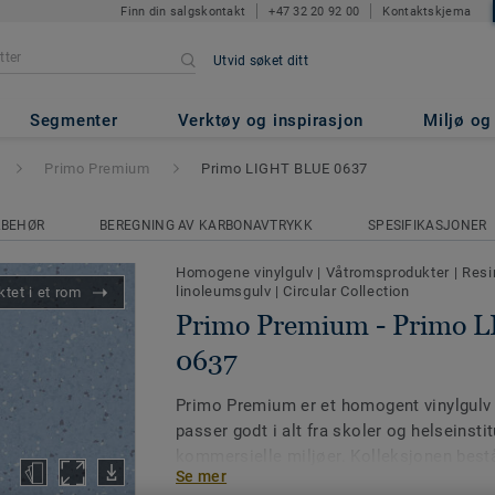
Finn din salgskontakt
+47 32 20 92 00
Kontaktskjema
Utvid søket ditt
 Primo LIGHT BLUE 0637
Segmenter
Verktøy og inspirasjon
Miljø o
Primo Premium
Primo LIGHT BLUE 0637
LBEHØR
BEREGNING AV KARBONAVTRYKK
SPESIFIKASJONER
Homogene vinylgulv
|
Våtromsprodukter
|
Resi
linoleumsgulv
|
Circular Collection
tet i et rom
Primo Premium - Primo 
0637
Primo Premium er et homogent vinylgulv 
passer godt i alt fra skoler og helseinstit
kommersielle miljøer. Kolleksjonen bestå
Se mer
det enkelt å skape helhetlige og funksjon