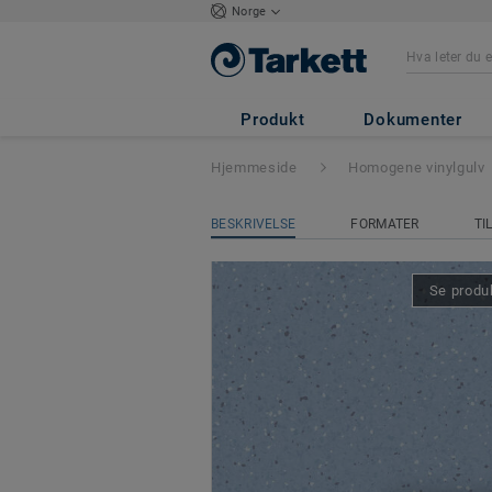
Norge
Primo Premium
-
Produkt
Dokumenter
Hjemmeside
Homogene vinylgulv
BESKRIVELSE
FORMATER
TI
Se produk