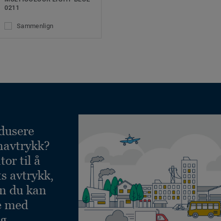
0211
Sammenlign
dusere
navtrykk?
or til å
ts avtrykk,
an du kan
e med
g.