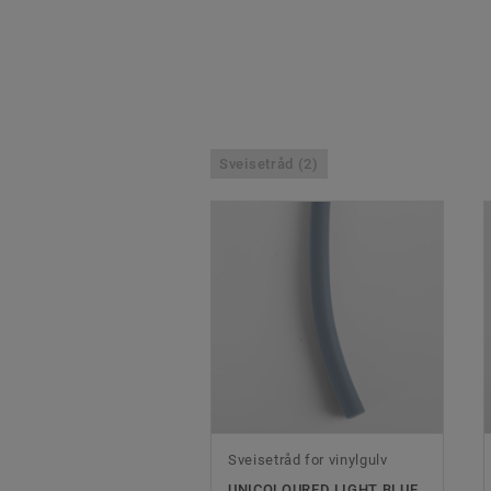
Sveisetråd (2)
Sveisetråd for vinylgulv
UNICOLOURED LIGHT BLUE