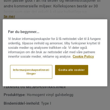
som passer godt i alt fra skoler og helseinstitusjoner til
andre kommersielle miljøer. Kolleksjonen består av 30
farger som gjør det enkelt å skape helhetlige og
Se mer
funksjonelle interiører. Premium Pro-overflaten gir gulvet
ekstra robusthet og gjør rengjøringen enklere i hverdagen.
NØKKELEGENSKAPER
Før du begynner...
Inneholder i gjennomsnitt 25 % resirkulert materiale
Vi bruker informasjonskapsler for å få nettstedet vårt til å fungere
ordentlig, tilpasse innhold og annonser, tilby funksjoner knyttet til
Premium Pro-overflate som gjør rengjøring enklere og
sosiale medier og analysere trafikken vår. Vi deler også
overflaten mer robust
informasjon om din bruk av nettstedet vårt med våre partnere
innenfor sosiale medier, reklame og analyse.
Cookie Policy
Moderne og harmoniske farger
Acczent-chips for uendelige mulige fargekombinasjoner
Informasjonskapselinnsti
Godta alle cookier
llinger
Fargekoordinert sveisetråd for perfekt resultat
TEKNISKE OG MILJØSPESIFIKASJONER
Produkttype:
Homogent vinyl gulvbelegg
Bindemiddel-innhold:
Type I