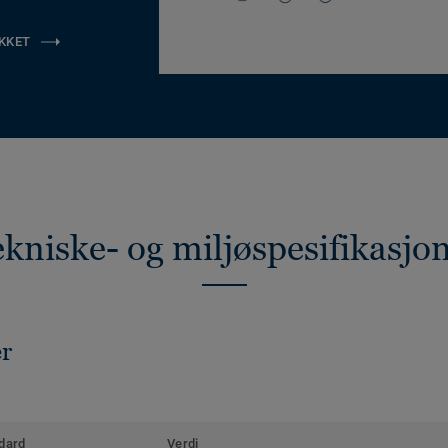
KKET
kniske- og miljøspesifikasjo
er
dard
Verdi