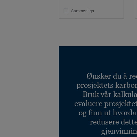
Sammenlign
Ønsker du å re
prosjektets karbo
Bruk vår kalkulat
evaluere prosjekte
og finn ut hvord
redusere dett
gjenvinnin