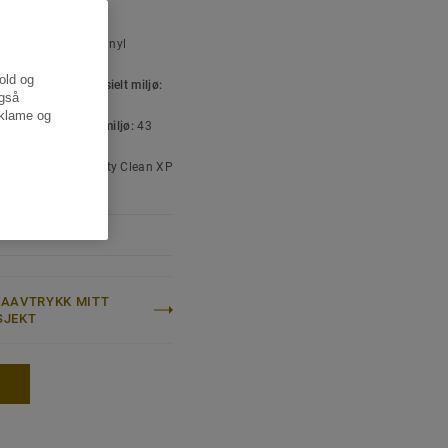
SKE OG
SPESIFIKASJONER
ttype:
Homogent vinyl
legg
hold og
isering for kommersielt miljø:
også
t høy trafikk
eklame og
isering for industrimiljø:
43
atebehandling:
Safety Clean XP
12 years
MAAVTRYKK MITT
SJEKT
E