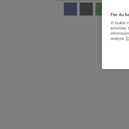
Før du be
Vi bruker i
annonser, t
informasjo
analyse.
C