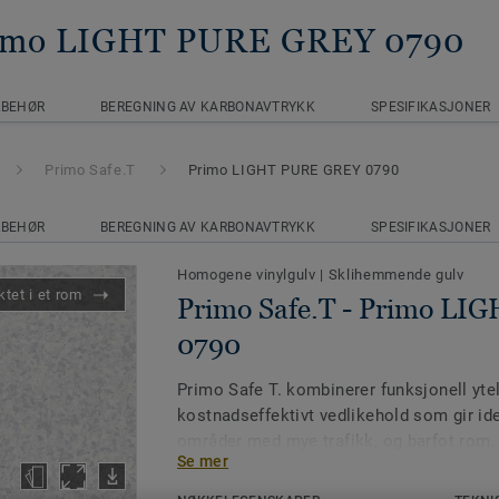
rimo LIGHT PURE GREY 0790
LBEHØR
BEREGNING AV KARBONAVTRYKK
SPESIFIKASJONER
Primo Safe.T
Primo LIGHT PURE GREY 0790
LBEHØR
BEREGNING AV KARBONAVTRYKK
SPESIFIKASJONER
Homogene vinylgulv
|
Sklihemmende gulv
tet i et rom
Primo Safe.T - Primo L
0790
Primo Safe T. kombinerer funksjonell yt
kostnadseffektivt vedlikehold som gir ide
områder med mye trafikk, og barfot rom
Se mer
egenskaper (R10) reduserer risikoen for fa
tilgjengelig i hele 15 farger, alle koordine