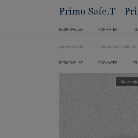
Primo Safe.T
- P
BESKRIVELSE
FORMATER
TI
Hjemmeside
Homogene vinylgulv
BESKRIVELSE
FORMATER
TI
Se produk