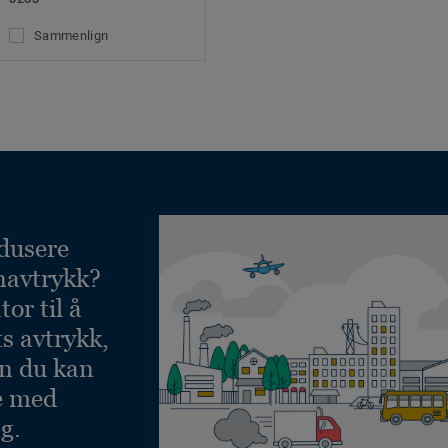
Sammenlign
dusere
navtrykk?
or til å
ts avtrykk,
an du kan
e med
g.