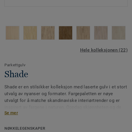
Hele kolleksjonen (22)
Parkettgulv
Shade
Shade er en stilsikker kolleksjon med laserte gulv i et stort
utvalg av nyanser og formater. Fargepaletten er nøye
utvalgt for å matche skandinaviske interiørtrender og er
inspirert av fargene i naturen. Oppdag skjønnheten og de
Se mer
store variasjonene, og la deg inspirere av naturens eget
design.
Bla i vår bildebok og se alle våre parketter.
NØKKELEGENSKAPER