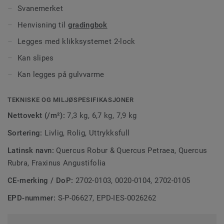
Alle gulv i denne kolleksjonen er Svanemerket
Svanemerket
Henvisning til
gradingbok
Legges med klikksystemet 2-lock
Kan slipes
Kan legges på gulvvarme
TEKNISKE OG MILJØSPESIFIKASJONER
Nettovekt (/m²):
7,3 kg, 6,7 kg, 7,9 kg
Sortering:
Livlig, Rolig, Uttrykksfull
Latinsk navn:
Quercus Robur & Quercus Petraea, Quercus
Rubra, Fraxinus Angustifolia
CE-merking / DoP:
2702-0103, 0020-0104, 2702-0105
EPD-nummer:
S-P-06627, EPD-IES-0026262