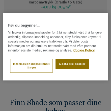
Karbonavtrykk (Cradle to Gate)
2
-4.09 kg CO
/m
2
KLIMAAVTRYKK MITT PROSJEKT
Før du begynner...
Vi bruker informasjonskapsler for å få nettstedet vårt til å fungere
ordentlig, tilpasse innhold og annonser, tilby funksjoner knyttet til
KONTAKT OSS
sosiale medier og analysere trafikken vår. Vi deler også
informasjon om din bruk av nettstedet vårt med våre partnere
innenfor sosiale medier, reklame og analyse.
Cookie Policy
FÅ EN PRØVE
Informasjonskapselinnsti
Godta alle cookier
llinger
Finn din salgskontakt
Finn Shade som passer dine