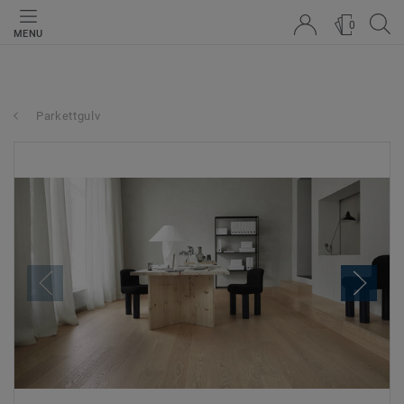
0
MENU
Parkettgulv