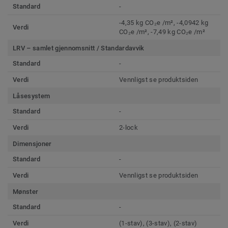
Standard
-
-4,35 kg CO₂e /m², -4,0942 kg
Verdi
CO₂e /m², -7,49 kg CO₂e /m²
LRV – samlet gjennomsnitt / Standardavvik
Standard
-
Verdi
Vennligst se produktsiden
Låsesystem
Standard
-
Verdi
2-lock
Dimensjoner
Standard
-
Verdi
Vennligst se produktsiden
Mønster
Standard
-
Verdi
(1-stav), (3-stav), (2-stav)