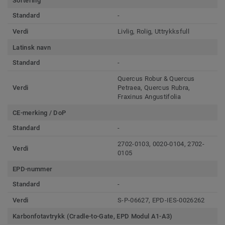
Sortering
Standard
-
Verdi
Livlig, Rolig, Uttrykksfull
Latinsk navn
Standard
-
Quercus Robur & Quercus
Verdi
Petraea, Quercus Rubra,
Fraxinus Angustifolia
CE-merking / DoP
Standard
-
2702-0103, 0020-0104, 2702-
Verdi
0105
EPD-nummer
Standard
-
Verdi
S-P-06627, EPD-IES-0026262
Karbonfotavtrykk (Cradle-to-Gate, EPD Modul A1-A3)