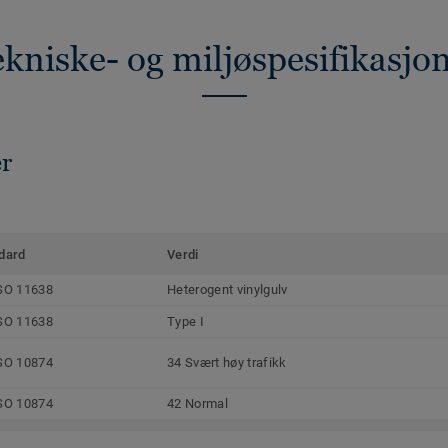
kniske- og miljøspesifikasjo
er
dard
Verdi
SO 11638
Heterogent vinylgulv
SO 11638
Type I
SO 10874
34 Svært høy trafikk
SO 10874
42 Normal