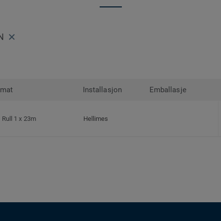
N
rmat
Installasjon
Emballasje
Rull 1 x 23m
Hellimes