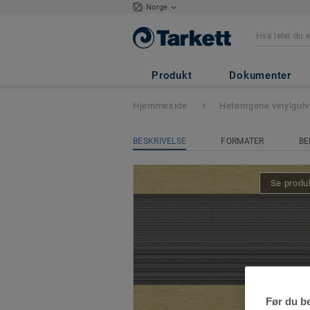
Norge
Tapiflex Stairs
- 
Produkt
Dokumenter
Hjemmeside
Heterogene vinylgulv
BESKRIVELSE
FORMATER
BE
Se produk
Før du be