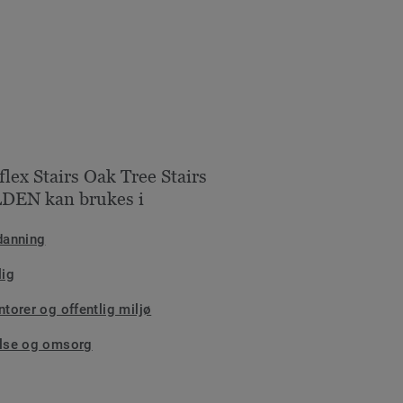
flex Stairs Oak Tree Stairs
DEN kan brukes i
danning
lig
ntorer og offentlig miljø
lse og omsorg