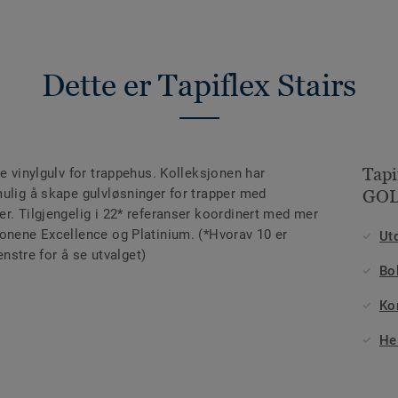
Dette er Tapiflex Stairs
Tapi
ne vinylgulv for trappehus. Kolleksjonen har
mulig å skape gulvløsninger for trapper med
GOL
r. Tilgjengelig i 22* referanser koordinert med mer
jonene Excellence og Platinium. (*Hvorav 10 er
Ut
venstre for å se utvalget)
Bo
Ko
He