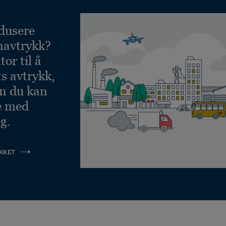
dusere
navtrykk?
or til å
ts avtrykk,
an du kan
e med
g.
KKET