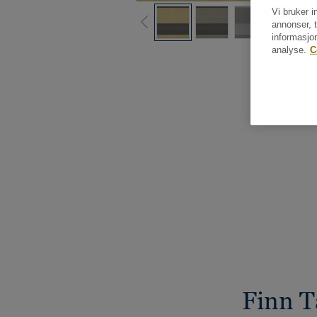
Vi bruker i
annonser, t
informasjo
analyse.
C
Finn T