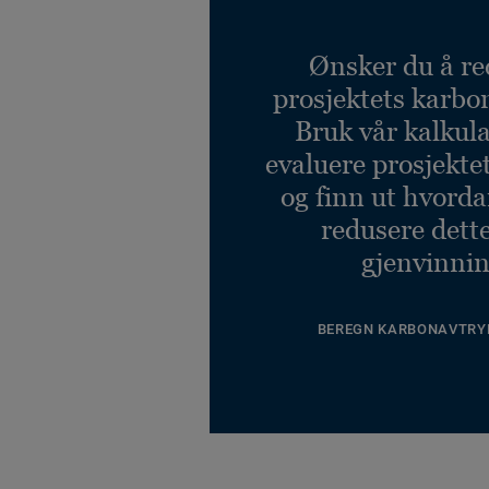
Ønsker du å re
prosjektets karbo
Bruk vår kalkulat
evaluere prosjekte
og finn ut hvord
redusere dett
gjenvinnin
BEREGN KARBONAVTRY