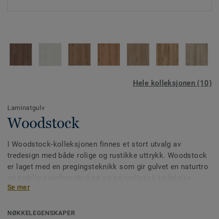
Hele kolleksjonen (10)
Laminatgulv
Woodstock
I Woodstock-kolleksjonen finnes et stort utvalg av
tredesign med både rolige og rustikke uttrykk. Woodstock
er laget med en pregingsteknikk som gir gulvet en naturtro
og tydelig overflatestruktur og en realistisk trefølelse.
Se mer
Gulvene legges både raskt og enkelt takket være det
innovative og effektive 5G-klikksystemet.
NØKKELEGENSKAPER