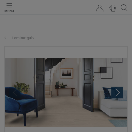
0
MENU
Laminatgulv