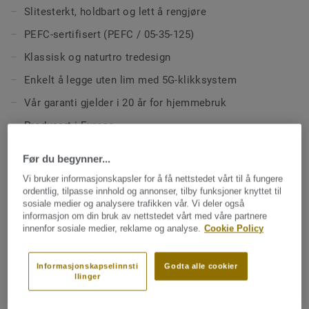
Slitesterkt, holdbart og lett å rengjøre
PEFC-sertifisert (PEFC / 05-35-125)
Klassisk og naturtro tredesign
Enkelt å legge uten lim med 5G-klikksystem
Vår garanti gjelder i 20 år for hjemmebruk
Produsert i Europa
Før du begynner...
TEKNISKE OG MILJØSPESIFIKASJONER
Vi bruker informasjonskapsler for å få nettstedet vårt til å fungere
Klassifisering for bomiljø:
23 Høy
ordentlig, tilpasse innhold og annonser, tilby funksjoner knyttet til
sosiale medier og analysere trafikken vår. Vi deler også
Produkttype:
Laminatgulv
informasjon om din bruk av nettstedet vårt med våre partnere
innenfor sosiale medier, reklame og analyse.
Cookie Policy
Klassifisering for kommersielt miljø:
32 Moderat
Densitet:
800 kg/m³
Informasjonskapselinnsti
Godta alle cookier
llinger
Total tykkelse:
8 mm