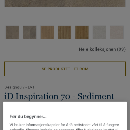
Hele kolleksjonen (99)
SE PRODUKTET I ET ROM
Designgulv - LVT
iD Inspiration 70 - Sediment
BEIGE
Før du begynner...
iD Inspiration er designet for å gjøre prosessen med å
Vi bruker informasjonskapsler for å få nettstedet vårt til å fungere
velge gulv enklere for deg. De naturinspirerte fargene og