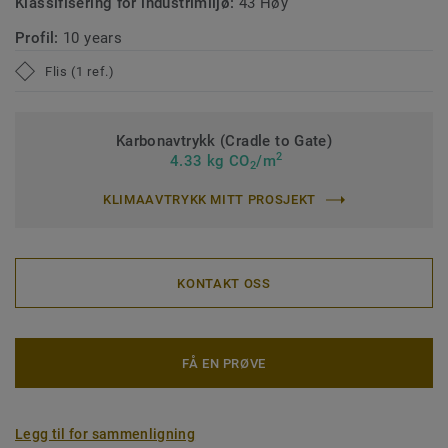
Klassifisering for industrimiljø:
43 Høy
Profil:
10 years
Flis (1 ref.)
Karbonavtrykk (Cradle to Gate)
2
4.33 kg CO
/m
2
KLIMAAVTRYKK MITT PROSJEKT
KONTAKT OSS
FÅ EN PRØVE
Legg til for sammenligning