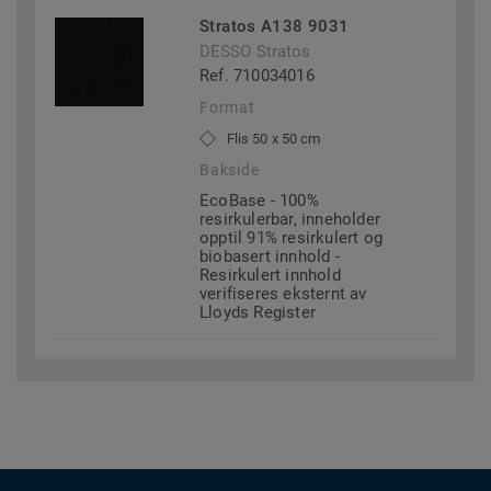
Stratos A138 9031
DESSO Stratos
Ref. 710034016
Format
Flis 50 x 50 cm
Bakside
EcoBase - 100%
resirkulerbar, inneholder
opptil 91% resirkulert og
biobasert innhold -
Resirkulert innhold
verifiseres eksternt av
Lloyds Register