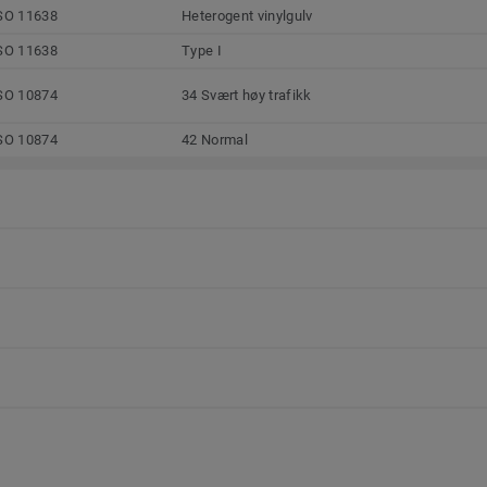
SO 11638
Heterogent vinylgulv
SO 11638
Type I
SO 10874
34 Svært høy trafikk
SO 10874
42 Normal