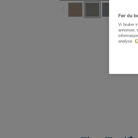
Før du be
Vi bruker i
annonser, t
informasjo
analyse.
C