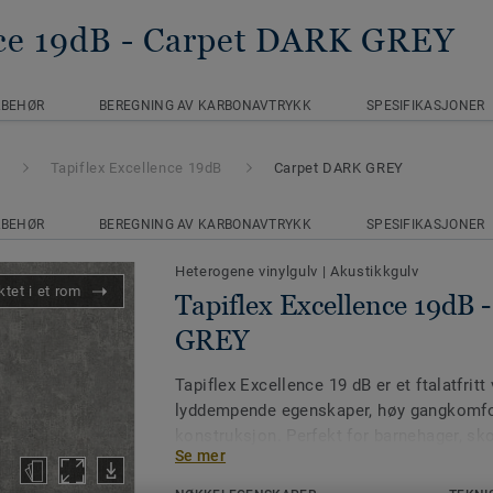
ce 19dB
- Carpet DARK GREY
LBEHØR
BEREGNING AV KARBONAVTRYKK
SPESIFIKASJONER
Tapiflex Excellence 19dB
Carpet DARK GREY
LBEHØR
BEREGNING AV KARBONAVTRYKK
SPESIFIKASJONER
Heterogene vinylgulv
|
Akustikkgulv
tet i et rom
Tapiflex Excellence 19dB
GREY
Tapiflex Excellence 19 dB er et ftalatfrit
lyddempende egenskaper, høy gangkomfor
konstruksjon. Perfekt for barnehager, sk
Se mer
arealer der lyd- og arbeidsmiljø er i foku