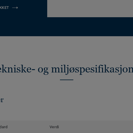
KKET
kniske- og miljøspesifikasjo
er
dard
Verdi