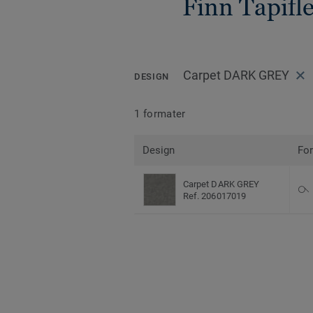
Finn Tapifl
Carpet DARK GREY
DESIGN
1 formater
Design
Fo
Carpet DARK GREY
Ref. 206017019