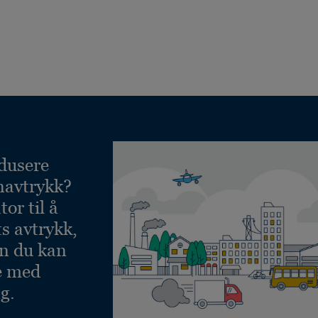
dusere
navtrykk?
or til å
ts avtrykk,
an du kan
e med
g.