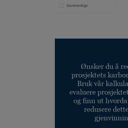
Sammenlign
Ønsker du å re
prosjektets karbo
Bruk vår kalkulat
evaluere prosjekte
og finn ut hvord
redusere dett
gjenvinnin