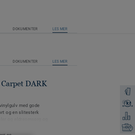
DOKUMENTER
LES MER
DOKUMENTER
LES MER
 - Carpet DARK
Få en p
kr
Få et ti
t vinylgulv med gode
t og en slitesterk
Legg ti
oler og eldreomsorg og
s.
Finn di