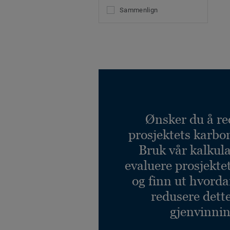
Sammenlign
Ønsker du å re
prosjektets karbo
Bruk vår kalkulat
evaluere prosjekte
og finn ut hvord
redusere dett
gjenvinnin