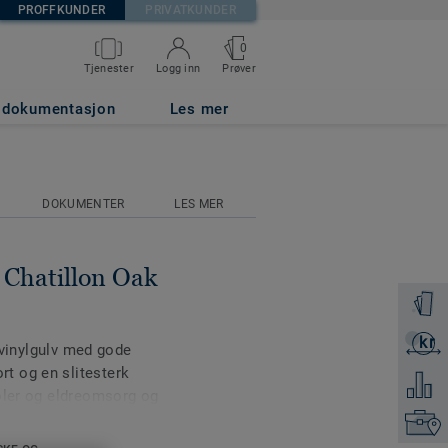
PROFFKUNDER
PRIVATKUNDER
0
Prøver
Tjenester
Logg inn
 GOLDEN
g dokumentasjon
Les mer
DOKUMENTER
LES MER
- Chatillon Oak
Få en p
kr
Få et ti
t vinylgulv med gode
t og en slitesterk
Legg ti
oler og eldreomsorg og
s.
Finn di