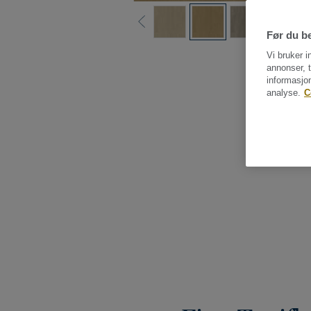
Før du be
Vi bruker i
annonser, t
informasjo
analyse.
C