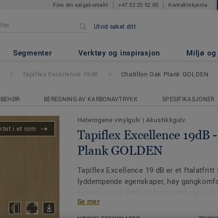
Finn din salgskontakt
+47 32 20 92 00
Kontaktskjema
Utvid søket ditt
ce 19dB
- Chatillon Oak Plank
Segmenter
Verktøy og inspirasjon
Miljø o
Tapiflex Excellence 19dB
Chatillon Oak Plank GOLDEN
LBEHØR
BEREGNING AV KARBONAVTRYKK
SPESIFIKASJONER
Heterogene vinylgulv
|
Akustikkgulv
tet i et rom
Tapiflex Excellence 19dB 
Plank GOLDEN
Tapiflex Excellence 19 dB er et ftalatfrit
lyddempende egenskaper, høy gangkomfor
konstruksjon. Perfekt for barnehager, sk
Se mer
arealer der lyd- og arbeidsmiljø er i foku