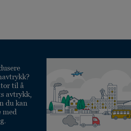
dusere
navtrykk?
or til å
ts avtrykk,
an du kan
e med
g.