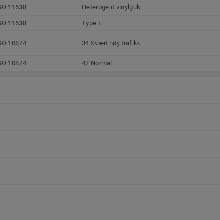
SO 11638
Heterogent vinylgulv
SO 11638
Type I
SO 10874
34 Svært høy trafikk
SO 10874
42 Normal