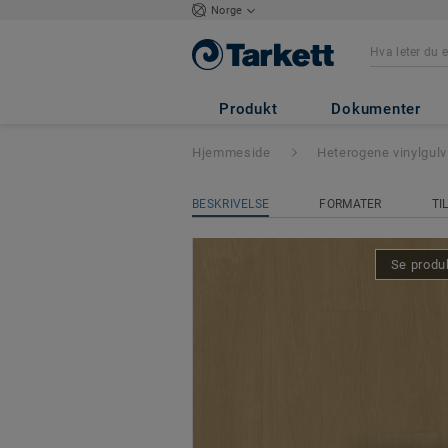
Norge
Tapiflex Excellen
Produkt
Dokumenter
Hjemmeside
Heterogene vinylgulv
BESKRIVELSE
FORMATER
TI
Se produk