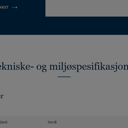
KKET
kniske- og miljøspesifikasjo
er
dard
Verdi