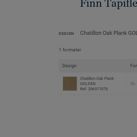
Finn Tapifl
Chatillon Oak Plank G
DESIGN
1 formater
Design
Fo
Chatillon Oak Plank
GOLDEN
Ref. 206017078